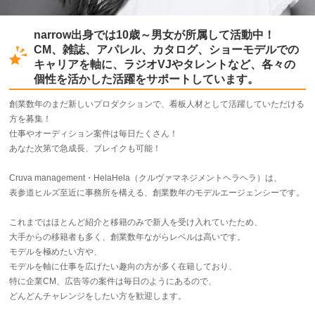
narrow出身では10歳～男女が所属して活動中！
CM、雑誌、アパレル、カタログ、ショーモデルでの
キャリアを軸に、ラジオVJやタレントなど、各々の
個性を活かした活躍をサポートしています。
創業数年のまだ新しいプロダクションで、看板人材として活躍していただける
方を募集！
仕事やオーディション案件は毎日たくさん！
あなた次第で急成長、ブレイクも可能！
Cruva management・HelaHela（クルヴァマネジメントヘラヘラ）は、
表参道ヒルズ至近に事務所を構える、創業数年のモデルエージェンシーです。
これまではほとんど紹介と移籍のみで新人を受け入れていたため、
大手からの移籍者も多く、創業数年ながらレベルは高いです。
モデルを極めたい方や、
モデルを軸に仕事を広げたい趣向の方が多く在籍しており、
特に企業CM、広告等の案件は毎日のようにあるので、
どんどんチャレンジをしたい方を歓迎します。