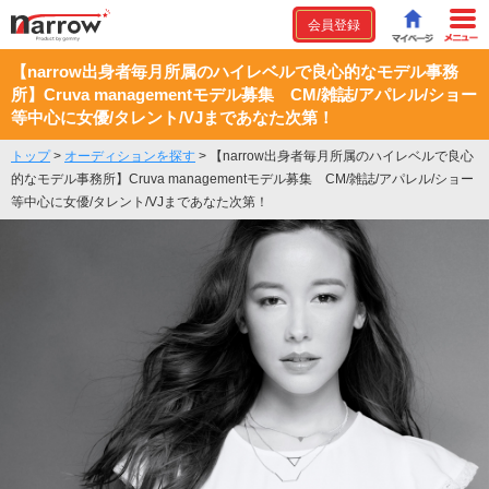
会員登録
【narrow出身者毎月所属のハイレベルで良心的なモデル事務
所】Cruva managementモデル募集 CM/雑誌/アパレル/ショー
等中心に女優/タレント/VJまであなた次第！
トップ
>
オーディションを探す
>
【narrow出身者毎月所属のハイレベルで良心
的なモデル事務所】Cruva managementモデル募集 CM/雑誌/アパレル/ショー
等中心に女優/タレント/VJまであなた次第！