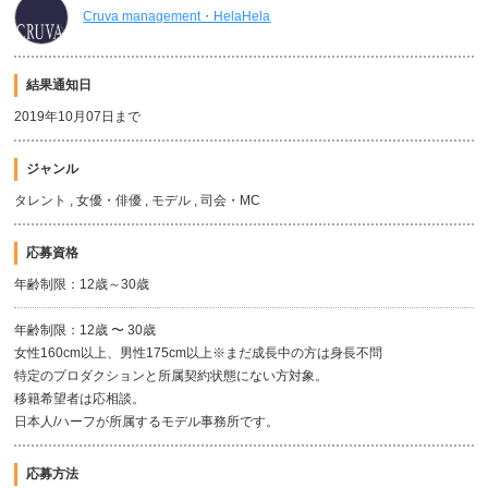
Cruva management・HelaHela
結果通知日
2019年10月07日まで
ジャンル
タレント , 女優・俳優 , モデル , 司会・MC
応募資格
年齢制限：12歳～30歳
年齢制限：12歳 〜 30歳
女性160cm以上、男性175cm以上※まだ成長中の方は身長不問
特定のプロダクションと所属契約状態にない方対象。
移籍希望者は応相談。
日本人/ハーフが所属するモデル事務所です。
応募方法