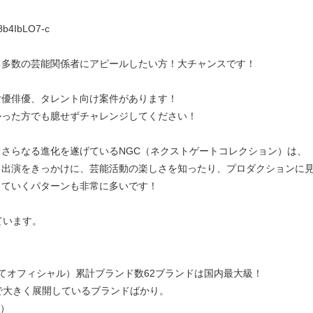
8b4IbLO7-c
！多数の芸能関係者にアピールしたい方！大チャンスです！
女優俳優、タレント向け案件があります！
かった方でも臆せずチャレンジしてください！
さらなる進化を遂げているNGC（ネクストゲートコレクション）は、
、出演をきっかけに、芸能活動の楽しさを知ったり、プロダクションに
していくパターンも非常に多いです！
ています。
てオフィシャル）累計ブランド数62ブランドは国内最大級！
まで大きく展開しているブランドばかり。
舗）