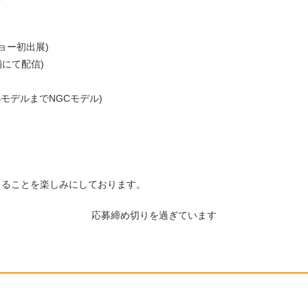
ショー初出展)
舗にて配信)
EBモデルまでNGCモデル)
きることを楽しみにしております。
応募締め切りを過ぎています