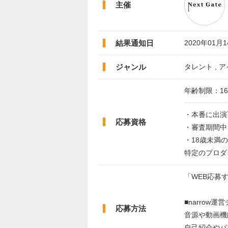
主催
結果通知日
2020年01月
ジャンル
タレント , ア
年齢制限：16
・本番に出演
応募資格
・審査期間中
・18歳未満
特定のプロダ
「WEB応募
■narrow
応募方法
音源や動画機
自己紹介やパ