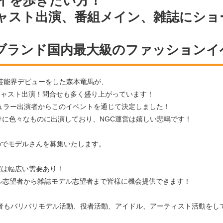
イを歩きたい方！
ャスト出演、番組メイン、雑誌にショ
ブランド国内最大級のファッションイ
けに芸能界デビューをした森本竜馬が、
キャスト出演！問合せも多く盛り上がっています！
ュラー出演者からこのイベントを通じて決定しました！
かけに色々なものに出演しており、NGC運営は嬉しい悲鳴です！
のでモデルさんを募集いたします。
実は幅広い需要あり！
ル志望者から雑誌モデル志望者まで皆様に機会提供できます！
出身者もバリバリモデル活動、役者活動、アイドル、アーティスト活動をし