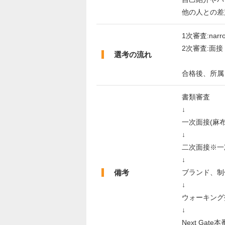
他の人との差
1次審査:nar
2次審査:面接
選考の流れ
合格後、所属
書類審査
↓
一次面接(麻
↓
二次面接※一
↓
備考
ブランド、制
↓
ウォーキング
↓
Next Gate本