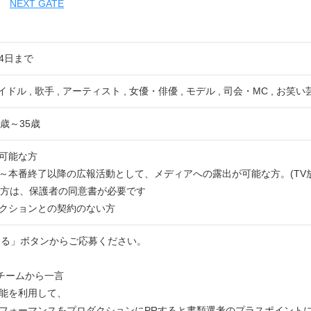
NEXT GATE
14日まで
イドル , 歌手 , アーティスト , 女優・俳優 , モデル , 司会・MC , お笑い
歳～35歳
可能な方
～本番終了以降の広報活動として、メディアへの露出が可能な方。(TV
の方は、保護者の同意書が必要です
クションとの契約のない方
する」ボタンからご応募ください。
運営チームから一言
能を利用して、
フォーマンスをプロダクションにPRすると書類選考のプラスポイント