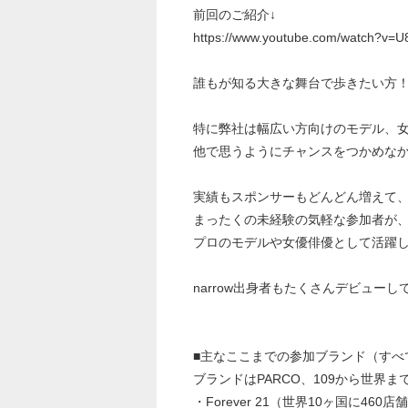
前回のご紹介↓
https://www.youtube.com/watch?v=U
誰もが知る大きな舞台で歩きたい方
特に弊社は幅広い方向けのモデル、
他で思うようにチャンスをつかめな
実績もスポンサーもどんどん増えて、
まったくの未経験の気軽な参加者が
プロのモデルや女優俳優として活躍
narrow出身者もたくさんデビューし
■主なここまでの参加ブランド（すべ
ブランドはPARCO、109から世界
・Forever 21（世界10ヶ国に460店