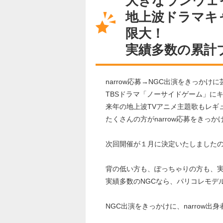
大きなランウェ
地上波ドラマキ
限大！
実績多数の累計
narrow応募→NGC出演をきっか
TBSドラマ「ノーサイドゲーム」に
来年の地上波TVアニメ主題歌もレギ
たくさんの方がnarrow応募をきっ
次回開催が１月に決定いたしました
背の低い方も、ぽっちゃりの方も、
実績多数のNGCなら、パリコレモデ
NGC出演をきっかけに、narrow