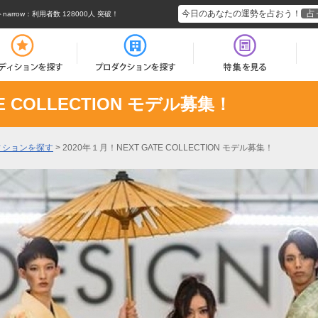
今日のあなたの運勢を占おう！
占
rrow
：利用者数 128000人 突破！
E COLLECTION モデル募集！
ィションを探す
>
2020年１月！NEXT GATE COLLECTION モデル募集！