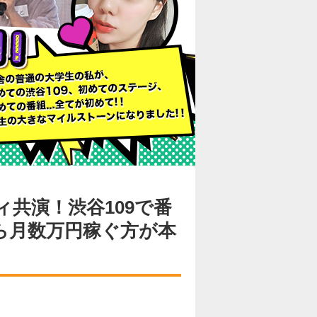
共演！渋谷109で番
ら月数万円稼ぐ方が本