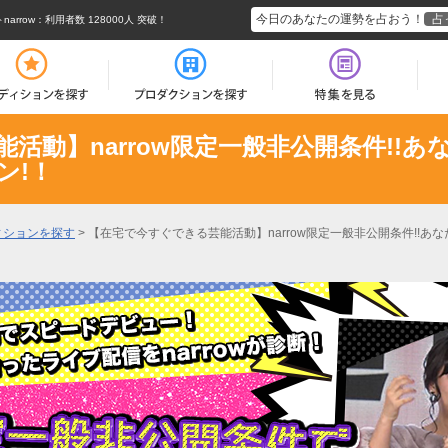
今日のあなたの運勢を占おう！
占
rrow
：利用者数 128000人 突破！
活動】narrow限定一般非公開条件!!
ン!！
ィションを探す
>
【在宅で今すぐできる芸能活動】narrow限定一般非公開条件!!