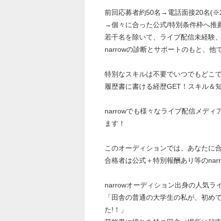
前回応募者約50名→電話面接20名(
→個々に合った公式/特別条件枠へ推
若干名を除いて、ライブ配信未経験
narrowの診断とサポートのもと、
特別なスキルは不要でいつでもどこ
履歴書に書ける経歴GET！スキル＆
narrowでも様々なライブ配信メ
ます！
このオーディションでは、あなたに合っ
合格者は公式＋特別報酬あり等のnar
narrowオーディション出身の人気ラ
「田舎の普通の大学生の私が、初めての
た!！」