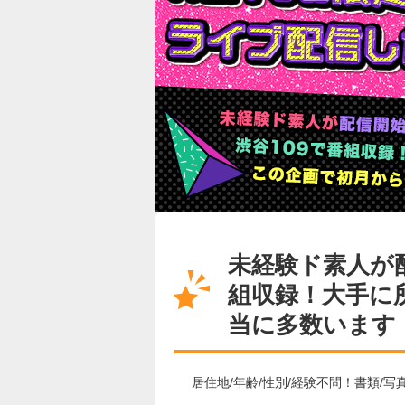
未経験ド素人が
組収録！大手に
当に多数います
居住地/年齢/性別/経験不問！書類/写