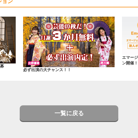
ション
エマージ
ン開催！
ー募
必ず出演の大チャンス！！
一覧に戻る