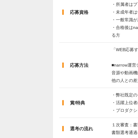
・所属者はプ
応募資格
・未成年者は
・一般常識が
・合格後はn
る方
「WEB応募
応募方法
■narrow
音源や動画機
他の人との差
・弊社既定の
賞/特典
・活躍上位者
・プロダクシ
１次審査：書
選考の流れ
書類選考通過