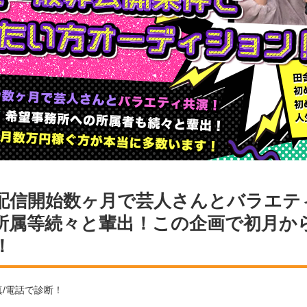
配信開始数ヶ月で芸人さんとバラエティ
所属等続々と輩出！この企画で初月か
！
真/電話で診断！