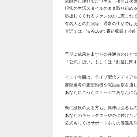
芸能界に憧れを持つ田舎（場所は秘
現状の生活スタイルのまま取り組め
応援してくれるファンの方に恵まれ
有名人との共演等、通常の生活では
直近では、渋谷109で番組収録！芸
早期に成果を出す方の共通点のひと
「公式」扱い、もしくは「配信に関
そこで今回は、ライブ配信メディア
書類選考の志望動機や電話面接を通
あなたに合ったステージであなたに
既に経験のある方も、興味はあるも
あなたのキャラクターや身に付けた
公式もしくはサポートありの優遇条