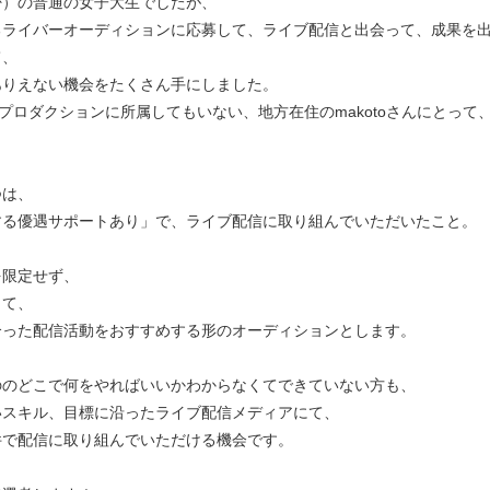
密）の普通の女子大生でしたが、
るライバーオーディションに応募して、ライブ配信と出会って、成果を
て、
ありえない機会をたくさん手にしました。
能プロダクションに所属してもいない、地方在住のmakotoさんにとって
つは、
する優遇サポートあり」で、ライブ配信に取り組んでいただいたこと。
を限定せず、
して、
合った配信活動をおすすめする形のオーディションとします。
ののどこで何をやればいいかわからなくてできていない方も、
いスキル、目標に沿ったライブ配信メディアにて、
件で配信に取り組んでいただける機会です。