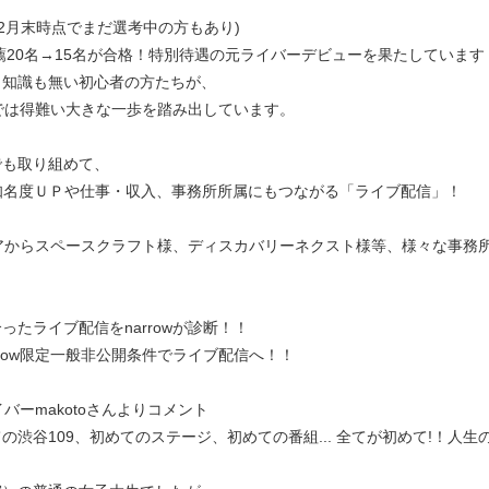
※2月末時点でまだ選考中の方もあり)
薦20名→15名が合格！特別待遇の元ライバーデビューを果たしています
、知識も無い初心者の方たちが、
他では得難い大きな一歩を踏み出しています。
でも取り組めて、
知名度ＵＰや仕事・収入、事務所所属にもつながる「ライブ配信」！
ディアからスペースクラフト様、ディスカバリーネクスト様等、様々な事務
たライブ配信をnarrowが診断！！
row限定一般非公開条件でライブ配信へ！！
イバーmakotoさんよりコメント
渋谷109、初めてのステージ、初めての番組... 全てが初めて!！人