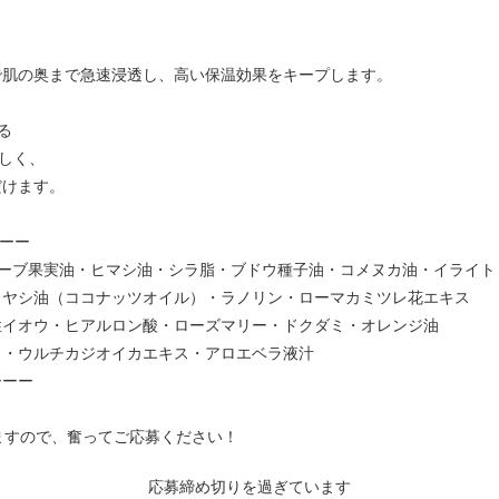
肌の奥まで急速浸透し、高い保温効果をキープします。
なる
しく、
けます。
ーーー
リーブ果実油・ヒマシ油・シラ脂・ブドウ種子油・コメヌカ油・イライト
・ヤシ油（ココナッツオイル）・ラノリン・ローマカミツレ花エキス
性イオウ・ヒアルロン酸・ローズマリー・ドクダミ・オレンジ油
ス・ウルチカジオイカエキス・アロエベラ液汁
ーーー
りますので、奮ってご応募ください！
応募締め切りを過ぎています