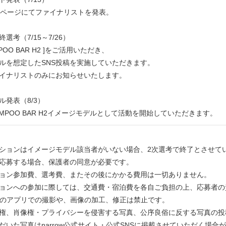
の特設ページにてファイナリストを発表。
選考（7/15～7/26）
AMPOO BAR H2 ]をご活用いただき、
ルを想定したSNS投稿を実施していただきます。
イナリストのみにお知らせいたします。
ル発表（8/3）
 SHAMPOO BAR H2イメージモデルとして活動を開始していただきます。
ションはイメージモデル該当者がいない場合、2次選考で終了とさせて
応募する場合、保護者の同意が必要です。
ョン参加費、選考費、またその後にかかる費用は一切ありません。
ョンへの参加に際しては、交通費・宿泊費を各自ご負担の上、応募者の
どのアプリでの撮影や、画像の加工、修正は禁止です。
権、肖像権・プライバシーを侵害する写真、公序良俗に反する写真の投
だいた写真はnarrow公式サイト・公式SNSに掲載させていただく場合