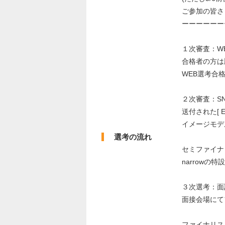
ご参加の皆さ
ーーーーーー
１次審査：WE
合格者の方は
WEB選考合格者に
２次審査：SN
送付された[ EC
イメージモデ
選考の流れ
セミファイナリ
narrow
３次選考：面談
面接会場にて
ファイナリスト