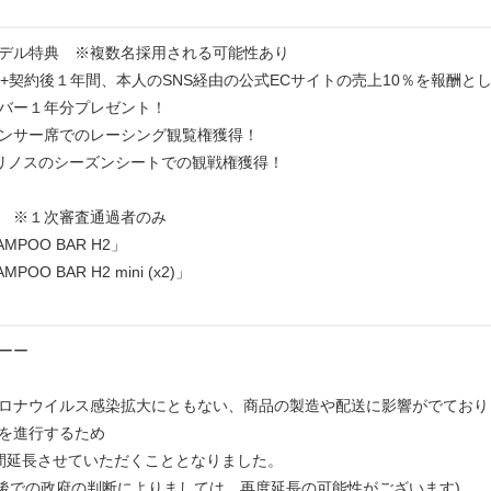
デル特典 ※複数名採用される可能性あり
円+契約後１年間、本人のSNS経由の公式ECサイトの売上10％を報酬と
バー１年分プレゼント！
スポンサー席でのレーシング観覧権獲得！
リノスのシーズンシートでの観戦権獲得！
 ※１次審査通過者のみ
AMPOO BAR H2」
POO BAR H2 mini (x2)」
ーー
ロナウイルス感染拡大にともない、商品の製造や配送に影響がでており
を進行するため
間延長させていただくこととなりました。
6前後での政府の判断によりましては、再度延長の可能性がございます)