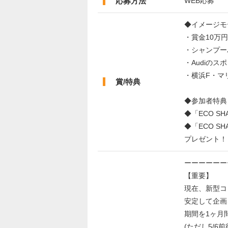
応募方法
WEB応募
◆イメージモ
・賞金10万
・シャンプー
・Audiの
・横浜F・マ
賞/特典
◆参加者特典
◆「ECO SH
◆「ECO SHAM
プレゼント！
ーーーーーー
【重要】
現在、新型コ
安定して企画
期間を1ヶ月
(ただし5/