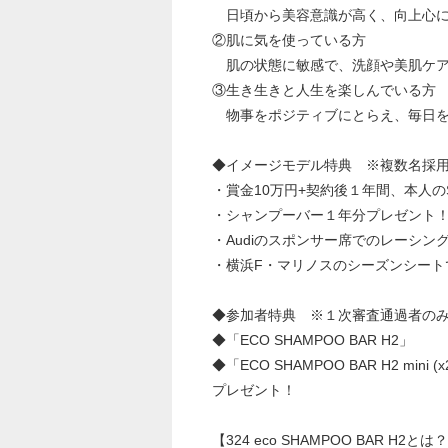
日頃から美容意識が高く、向上心に
②肌に気を使っている方
肌の状態に敏感で、洗顔や美肌ケア
③生き生きと人生を楽しんでいる方
物事をポジティブにとらえ、毎日を
◆イメージモデル特典 ※複数名採
・賞金10万円+契約後１年間、本人の
・シャンプーバー１年分プレゼント
・Audiのスポンサー席でのレーシン
・横浜F・マリノスのシーズンシート
◆参加者特典 ※１次審査通過者の
◆「ECO SHAMPOO BAR H2」
◆「ECO SHAMPOO BAR H2 mini (x
プレゼント！
【324 eco SHAMPOO BAR H2とは