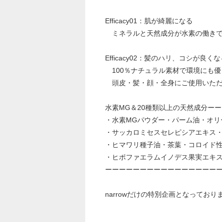
Efficacy01：肌が綺麗になる
ミネラルと天然成分が水素の働きで
Efficacy02：髪のハリ、コシが良く
100％ナチュラル素材で環境にも優
頭皮・髪・顔・全身にご使用いただ
水素MG＆20種類以上の天然成分ー
・水素MGパウダー・パーム油・オ
・サッカロミセスセレピシアエキス
・ヒマワリ種子油・茶葉・コロイド
・ヒポファエラムイノデス果実エキ
ーーーーーーーーーーーーーーーー
narrowだけの特別企画となってお