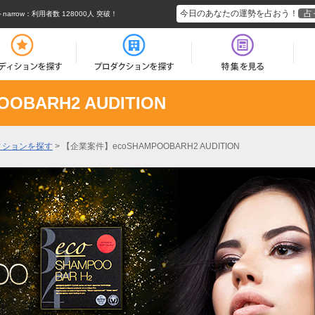
今日のあなたの運勢を占おう！
占
rrow
：利用者数 128000人 突破！
BARH2 AUDITION
ィションを探す
>
【企業案件】ecoSHAMPOOBARH2 AUDITION