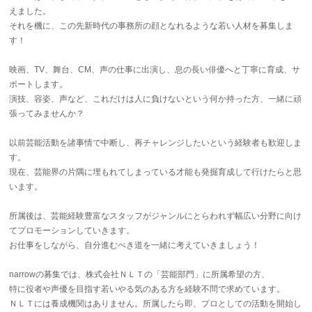
えました。
それを機に、この先新時代の事務所の顔となれるような若い人材を募集しま
す！
映画、TV、舞台、CM、声の仕事に出演し、息の長い俳優へと丁寧に育成、サ
ポートします。
演技、容姿、声など、これだけは人に負けないという何か持った方、一緒に頑
張ってみませんか？
以前芸能活動を諸事情で中断し、再チャレンジしたいという経験者も歓迎しま
す。
現在、芸能界の片隅に埋もれてしまっている才能も発掘育成して行けたらと思
います。
所属後は、芸能経験豊富なスタッフがジャンルにとらわれず幅広い分野に向け
てプロモーションしていきます。
お仕事をしながら、自分進むべき道を一緒に考えていきましょう！
narrowの募集では、株式会社ＮＬＴの「芸能部門」に所属希望の方、
特に役者や声優を目指す若いやる気のある方を経験不問で求めています。
ＮＬＴには養成機関はありません。所属したら即、プロとしての活動を開始し