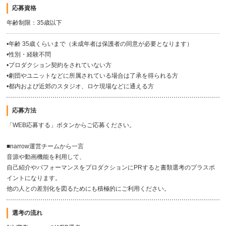
応募資格
年齢制限：35歳以下
•年齢 35歳くらいまで（未成年者は保護者の同意が必要となります）
•性別・経験不問
•プロダクション契約をされていない方
•劇団やユニットなどに所属されている場合は了承を得られる方
•都内および近郊のスタジオ、ロケ現場などに通える方
応募方法
「WEB応募する」ボタンからご応募ください。
■narrow運営チームから一言
音源や動画機能を利用して、
自己紹介やパフォーマンスをプロダクションにPRすると書類選考のプラスポ
イントになります。
他の人との差別化を図るためにも積極的にご利用ください。
選考の流れ