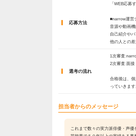
「WEB応募
■narrow
応募方法
音源や動画機
自己紹介やパ
他の人との差
1次審査:nar
2次審査:面接
選考の流れ
合格後は、個
っていきます
担当者からのメッセージ
これまで数々の実力派俳優・声優