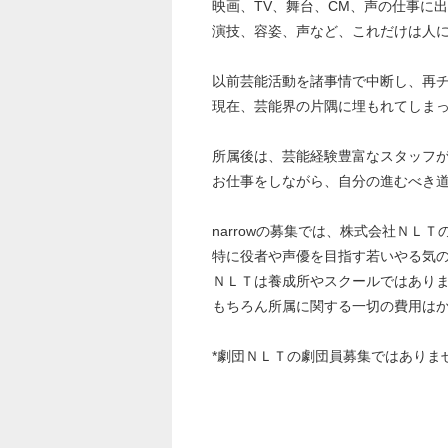
映画、TV、舞台、CM、声の仕事に
演技、容姿、声など、これだけは人
以前芸能活動を諸事情で中断し、再
現在、芸能界の片隅に埋もれてしま
所属後は、芸能経験豊富なスタッフ
お仕事をしながら、自分の進むべき
narrowの募集では、株式会社ＮＬ
特に役者や声優を目指す若いやる気
ＮＬＴは養成所やスクールではあり
もちろん所属に関する一切の費用は
*劇団ＮＬＴの劇団員募集ではありま