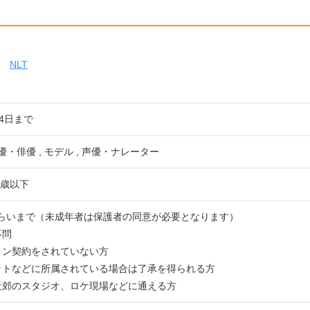
NLT
24日まで
女優・俳優 , モデル , 声優・ナレーター
5歳以下
歳くらいまで（未成年者は保護者の同意が必要となります）
不問
ョン契約をされていない方
ットなどに所属されている場合は了承を得られる方
近郊のスタジオ、ロケ現場などに通える方