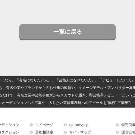
一覧に戻る
(ナロー)なら、「有名になりたい人」、「芸能人になりたい人」、「デビューしたい
も、有名企業やブランドからのお仕事の依頼や、イメージモデル・アンバサダー募
るだけで、有名企業や芸能事務所からスカウトが届き、即芸能界デビュー！という
・オーディションへの応募や、入りたい芸能事務所へのアピールを"無料"で"簡単"に
ーディション
マイページ
narrowとは
特定商
ロダクション
芸能相談室
サイトマップ
運営会