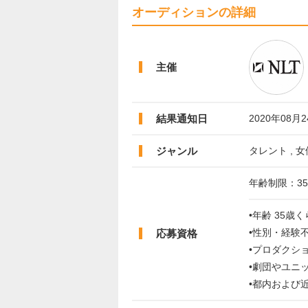
オーディションの詳細
主催
結果通知日
2020年08月
ジャンル
タレント , 
年齢制限：3
•年齢 35
•性別・経験
応募資格
•プロダクシ
•劇団やユニ
•都内および