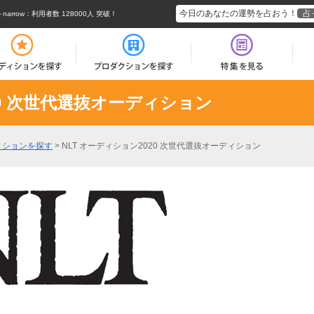
今日のあなたの運勢を占おう！
占
rrow
：利用者数 128000人 突破！
20 次世代選抜オーディション
ィションを探す
>
NLT オーディション2020 次世代選抜オーディション