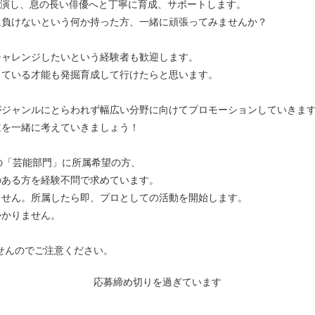
出演し、息の長い俳優へと丁寧に育成、サポートします。
に負けないという何か持った方、一緒に頑張ってみませんか？
チャレンジしたいという経験者も歓迎します。
っている才能も発掘育成して行けたらと思います。
がジャンルにとらわれず幅広い分野に向けてプロモーションしていきま
道を一緒に考えていきましょう！
Ｔの「芸能部門」に所属希望の方、
のある方を経験不問で求めています。
ません。所属したら即、プロとしての活動を開始します。
かかりません。
せんのでご注意ください。
応募締め切りを過ぎています