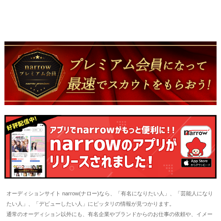
オーディションサイト narrow(ナロー)なら、「有名になりたい人」、「芸能人になり
たい人」、「デビューしたい人」にピッタリの情報が見つかります。
通常のオーディション以外にも、有名企業やブランドからのお仕事の依頼や、イメー