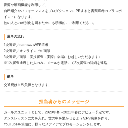
音源や動画機能を利用して、
自己紹介やパフォーマンスをプロダクションにPRすると書類選考のプラスポ
イントになります。
他の人との差別化を図るためにも積極的にご利用ください。
選考の流れ
1次審査／narrowのWEB選考
2次審査／オンラインでの面談
3次審査／面談・実技審査（実際に会場にお越しいただきます）
※1次審査通過した人のみにメールか電話にて2次審査の詳細を連絡。
備考
交通費は自己負担となります。
担当者からのメッセージ
ガールズユニットとして、2020年冬〜2021年春にデビュー予定です。
ダンスレッスンに力を入れ、世の中を驚かせるようなPV映像を作り、
YouTubeを筆頭に、様々なメディアでプロモーションをします。