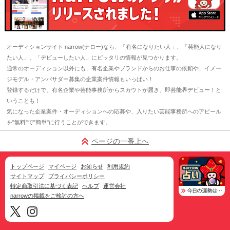
オーディションサイト narrow(ナロー)なら、「有名になりたい人」、「芸能人になり
たい人」、「デビューしたい人」にピッタリの情報が見つかります。
通常のオーディション以外にも、有名企業やブランドからのお仕事の依頼や、イメー
ジモデル・アンバサダー募集の企業案件情報もいっぱい！
登録するだけで、有名企業や芸能事務所からスカウトが届き、即芸能界デビュー！と
いうことも！
気になった企業案件・オーディションへの応募や、入りたい芸能事務所へのアピール
を"無料"で"簡単"に行うことができます。
ページの一番上へ
トップページ
マイページ
お知らせ
利用規約
サイトマップ
プライバシーポリシー
特定商取引法に基づく表記
ヘルプ
運営会社
narrowの掲載をご検討の方へ