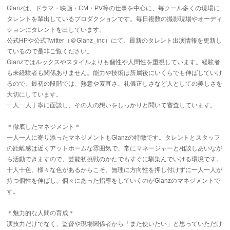
Glanzは、ドラマ・映画・CM・PV等の仕事を中心に、毎クール多くの現場に
タレントを輩出しているプロダクションです。毎日複数の撮影現場やオーディ
ションにタレントを出しています。
公式HPや公式Twitter（＠Glanz_inc）にて、最新のタレント出演情報を更新し
ているので是非ご覧ください。
Glanzではルックスやスタイルよりも個性や人間性を重視しています。経験者
も未経験者も関係ありません。能力や技術は所属後にいくらでも伸ばしていけ
るので、最初の段階では、熱意や素直さ、礼儀正しさなど人としての美しさを
大切にしています。
一人一人丁寧に面談し、その人の想いをしっかりと聞いて審査しています。
＊徹底したマネジメント＊
一人一人に寄り添ったマネジメントもGlanzの特徴です。タレントとスタッフ
の距離感は近くアットホームな雰囲気で、常にマネージャーと相談しあいなが
ら活動できますので、芸能初挑戦のかたでもすぐに馴染んでいける環境です。
十人十色、様々な色があるからこそ、無理に方向性を押し付けずに一人一人が
持つ個性を伸ばし、個々にあった指導をしていくのがGlanzのマネジメントで
す。
＊魅力的な人間の育成＊
演技力だけでなく、監督や現場関係者から「また使いたい」と思っていただけ