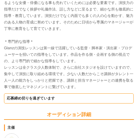
るような女優・俳優になる事も売れていくためには必要な要素です。演技力の
指導だけでなく挨拶や礼儀作法、話し方などに至るまで、細かな所も徹底的に
指導・教育しています。演技だけでなく内面でも多くの人の心を動かす、魅力
のある人物の育成に努めています。そのために日頃から専属のマネージャーが
丁寧に教育をして育てていきます。
＊専門的な指導＊
Glanzの演技レッスンは第一線で活躍している監督・脚本家・演出家・プロデ
ューサーを招いての指導をしています。作品を作る側・企画する側の視点で
の、より専門的で細かな指導をしています。
レッスンは全クラス少人数体制で、さらに自社スタジオを設けていますので、
集中して演技に取り組める環境です。少ない人数だからこそ講師がタレント一
人一人の能力をしっかりと把握でき、講師と担当マネージャーとの連携を取る
事で徹底したマネジメントに繋げています。
応募締め切りを過ぎています
オーディション詳細
主催