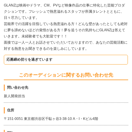
GLANZは映画やドラマ、CM、PVなど映像作品の仕事に特化した芸能プロダ
クションです。フレッシュで熱意溢れるスタッフが所属タレントとともに、
日々尽力しています。
芸能界での活躍を目指している熱意溢れる方！どんな壁があったとしても絶対
に夢を諦めないほどの覚悟がある方！夢を追うその気持ちにGLANZは答えて
いきます。未経験者でも大歓迎です！！
面接では一人一人とお話させていただいておりますので、あなたの芸能活動に
対する熱意をお聞きできるのを楽しみにしています。
応募締め切りを過ぎています
このオーディションに関するお問い合わせ先
問い合わせ先
新人開発担当
住所
〒151-0051 東京都渋谷区千駄ヶ谷3-38-10 A・I・Kビル4階