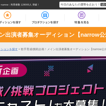
今日のあなたの運勢を占おう！
占
rrow
：利用者数 128000人 突破！
ン出演者募集オーディション【narrow
ィションを探す
>
歌手育成/挑戦企画！メイン出演者募集オーディション【narrow公