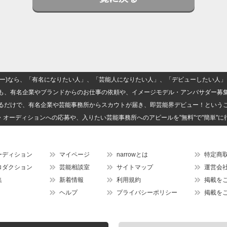
(ナロー)なら、「有名になりたい人」、「芸能人になりたい人」、「デビューしたい
も、有名企業やブランドからのお仕事の依頼や、イメージモデル・アンバサダー募
るだけで、有名企業や芸能事務所からスカウトが届き、即芸能界デビュー！という
・オーディションへの応募や、入りたい芸能事務所へのアピールを"無料"で"簡単"に
ーディション
マイページ
narrowとは
特定商
ロダクション
芸能相談室
サイトマップ
運営会
集
新着情報
利用規約
掲載を
ヘルプ
プライバシーポリシー
掲載を