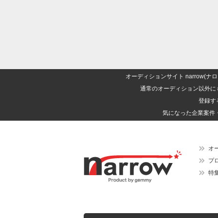
オーディションサイト narrow
通常のオーディション以外に
登録す
気になった企業案件
オ
プ
特