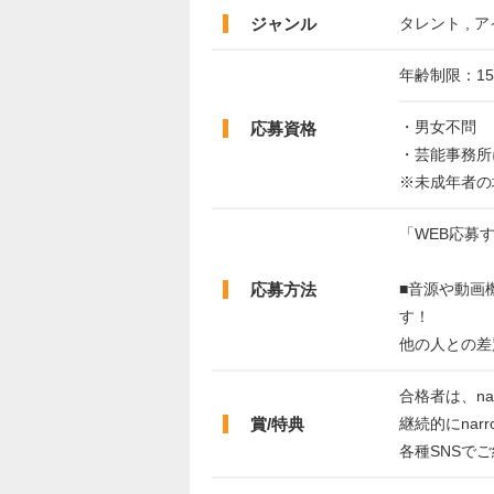
ジャンル
タレント , ア
年齢制限：15
・男女不問
応募資格
・芸能事務所
※未成年者の
「WEB応募
応募方法
■音源や動画
す！
他の人との差
合格者は、na
賞/特典
継続的にna
各種SNSで