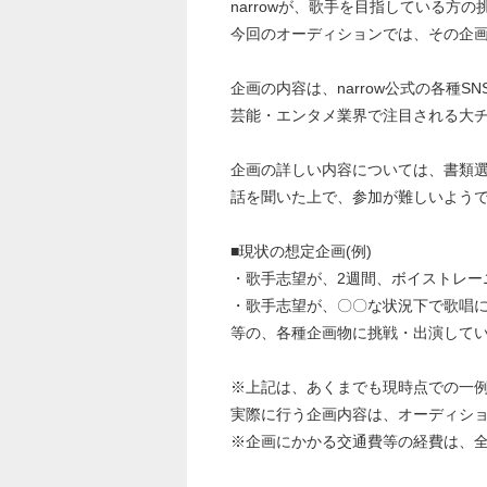
narrowが、歌手を目指している
今回のオーディションでは、その企画
企画の内容は、narrow公式の各種
芸能・エンタメ業界で注目される大
企画の詳しい内容については、書類選
話を聞いた上で、参加が難しいよう
■現状の想定企画(例)
・歌手志望が、2週間、ボイストレー
・歌手志望が、〇〇な状況下で歌唱
等の、各種企画物に挑戦・出演してい
※上記は、あくまでも現時点での一
実際に行う企画内容は、オーディシ
※企画にかかる交通費等の経費は、全