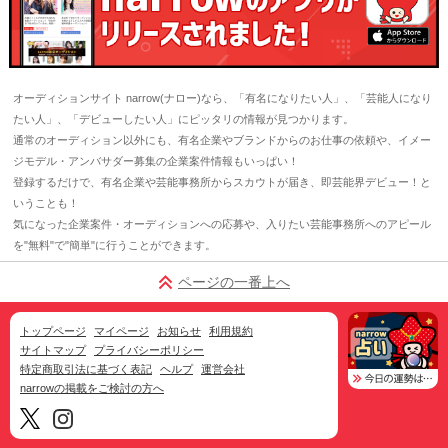
オーディションサイト narrow(ナロー)なら、「有名になりたい人」、「芸能人になり
たい人」、「デビューしたい人」にピッタリの情報が見つかります。
通常のオーディション以外にも、有名企業やブランドからのお仕事の依頼や、イメー
ジモデル・アンバサダー募集の企業案件情報もいっぱい！
登録するだけで、有名企業や芸能事務所からスカウトが届き、即芸能界デビュー！と
いうことも！
気になった企業案件・オーディションへの応募や、入りたい芸能事務所へのアピール
を"無料"で"簡単"に行うことができます。
ページの一番上へ
トップページ
マイページ
お知らせ
利用規約
サイトマップ
プライバシーポリシー
特定商取引法に基づく表記
ヘルプ
運営会社
narrowの掲載をご検討の方へ