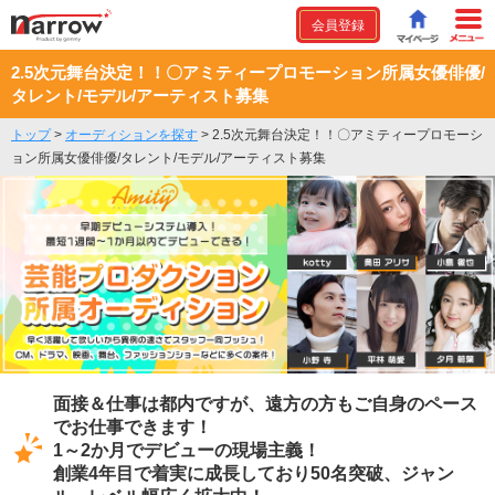
会員登録
2.5次元舞台決定！！〇アミティープロモーション所属女優俳優/
タレント/モデル/アーティスト募集
トップ
>
オーディションを探す
>
2.5次元舞台決定！！〇アミティープロモーシ
ョン所属女優俳優/タレント/モデル/アーティスト募集
面接＆仕事は都内ですが、遠方の方もご自身のペース
でお仕事できます！
1～2か月でデビューの現場主義！
創業4年目で着実に成長しており50名突破、ジャン