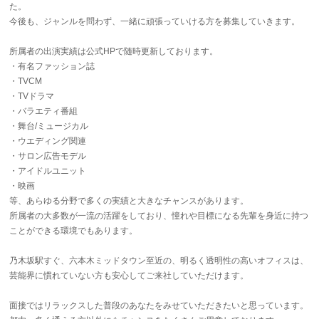
た。
今後も、ジャンルを問わず、一緒に頑張っていける方を募集していきます。
所属者の出演実績は公式HPで随時更新しております。
・有名ファッション誌
・TVCM
・TVドラマ
・バラエティ番組
・舞台/ミュージカル
・ウエディング関連
・サロン広告モデル
・アイドルユニット
・映画
等、あらゆる分野で多くの実績と大きなチャンスがあります。
所属者の大多数が一流の活躍をしており、憧れや目標になる先輩を身近に持つ
ことができる環境でもあります。
乃木坂駅すぐ、六本木ミッドタウン至近の、明るく透明性の高いオフィスは、
芸能界に慣れていない方も安心してご来社していただけます。
面接ではリラックスした普段のあなたをみせていただきたいと思っています。