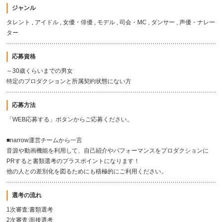
ジャンル
タレント , アイドル , 女優・俳優 , モデル , 司会・MC , ダンサー , 声優・ナレー
ター
応募資格
～30歳くらいまでの男女
特定のプロダクションと所属契約状態にない方
応募方法
「WEB応募する」ボタンからご応募ください。
■narrow運営チームから一言
音源や動画機能を利用して、自己紹介やパフォーマンスをプロダクションに
PRすると書類選考のプラスポイントになります！
他の人との差別化を図るためにも積極的にご利用ください。
選考の流れ
1次審査:書類選考
2次審査:面接選考