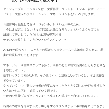
ル、レベル幅広く拡大中！
アミティープロモーションでは、女優俳優・タレント・モデル・役者・アーテ
ィスト・文化人のプロモーション、マネージメントを行っております。
育成体制も強化しており、ジャンル、レベル拡大中のため、
「今はまだ実力はないけれど本当は女優になりたい」というような方にも
所属して努力していただければ夢が実現する
チャンスを提供していきたいというスタンスです。
2013年の設立から、人と人との繋がりを大切に一歩一歩地道に取り組み、着
実に成長拡大しております。
マネージャーや営業スタッフも多く、余裕のある体制で所属者ひとりひとりを
丁寧にサポート。
基本レッスンは2回のみで、その後はすぐに活動に入っていくという現場主義
でやっています。
やっていく中で、難しい技術が必要になってきたときや新しい分野を開拓した
い方はそれに応じて対応していく形です。
一般的な芸能プロダクションよりも恵まれた環境だと自負しております。
所属者の意向を尊重する売り出しをするスタンスから仕事の幅を広げてきまし