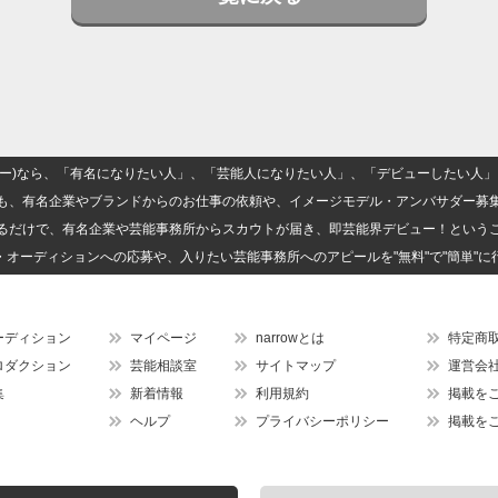
(ナロー)なら、「有名になりたい人」、「芸能人になりたい人」、「デビューしたい
も、有名企業やブランドからのお仕事の依頼や、イメージモデル・アンバサダー募
るだけで、有名企業や芸能事務所からスカウトが届き、即芸能界デビュー！という
・オーディションへの応募や、入りたい芸能事務所へのアピールを"無料"で"簡単"に
ーディション
マイページ
narrowとは
特定商
ロダクション
芸能相談室
サイトマップ
運営会
集
新着情報
利用規約
掲載を
ヘルプ
プライバシーポリシー
掲載を