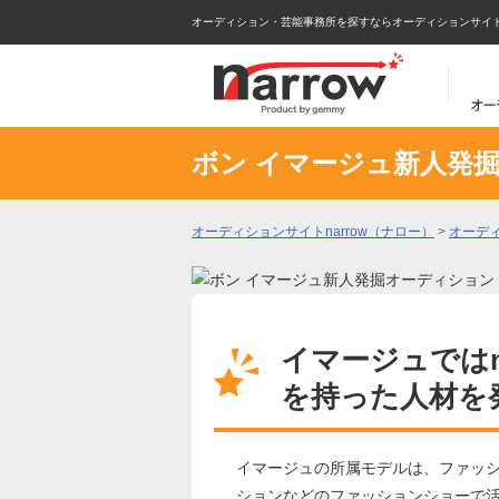
オーディション・芸能事務所を探すならオーディションサイトna
ボン イマージュ新人発
オーディションサイトnarrow（ナロー）
>
オーデ
イマージュでは
を持った人材を
​イ​マ​ー​ジ​ュの所属モデル​は​、​フ​ァ​ッ​シ​ョ​ン
シ​ョ​ン​な​ど​の​フ​ァ​ッ​シ​ョ​ン​シ​ョ​ー​で​​