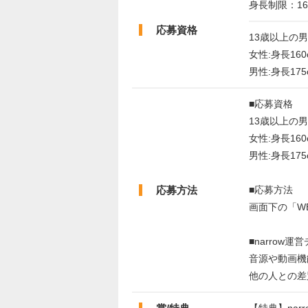
身長制限：16
応募資格
13歳以上の
女性:身長16
男性:身長17
■応募資格
13歳以上の
女性:身長16
男性:身長17
応募方法
■応募方法
画面下の「W
■narrow
音源や動画機
他の人との差
【特典】na