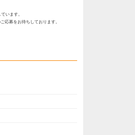
しています。
応募を​お​待​ち​し​て​お​り​ま​す​。