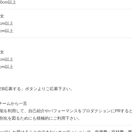
0cm以上
男女
0cm以上
5cm以上
男女
0cm以上
5cm以上
EB応募する」ボタンよりご応募下さい。
運営チームから一言
能を利用して、自己紹介やパフォーマンスをプロダクションにPRする
別化を図るためにも積極的にご利用下さい。
rrowでしか受けることのできないオーディションで、所属費・宣材費・