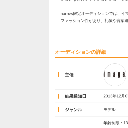
narrow限定オーディションでは
ファッ​シ​ョ​ン​性​が​あ​り​、​礼​儀​や​
オーディションの詳細
主催
結果通知日
2013年12月
ジャンル
モデル
年齢制限：1