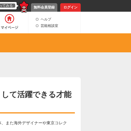
ってみる
無料会員登録
ログイン
ヘルプ
芸能相談室
として活躍できる才能
、​ま​た​海​外​デ​ザ​イ​ナ​ー​や​東​京​コ​レ​ク​