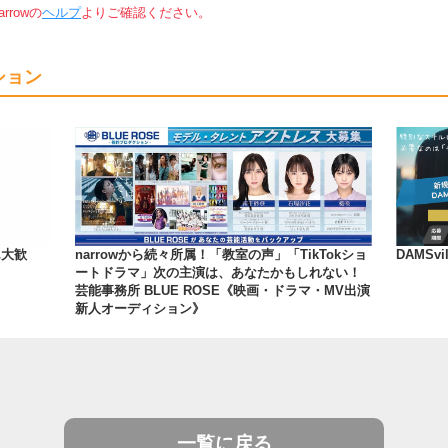
rowの
ヘルプ
よりご確認ください。
ション
ん大歓
narrowから続々所属！「教室の声」「TikTokショ
DAMS
ートドラマ」次の主演は、あなたかもしれない！
芸能事務所 BLUE ROSE《映画・ドラマ・MV出演
新人オーディション》
一覧に戻る