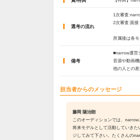
賞/特典
1次審査:nar
2次審査:面接
選考の流れ
所属後は各モ
■narrow
備考
音源や動画機
他の人との差
担当者からのメッセージ
藤岡 陽治朗
このオーディションでは、narr
将来モデルとして活動していきた
ジしてみて下さい。たくさんのna