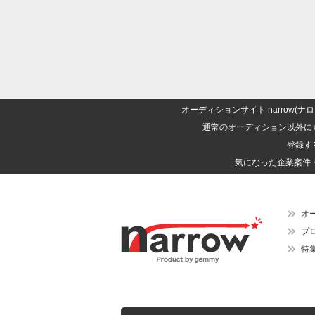
オーディションサイト narrow
通常のオーディション以外に
登録す
気になった企業案件
オ
プ
特