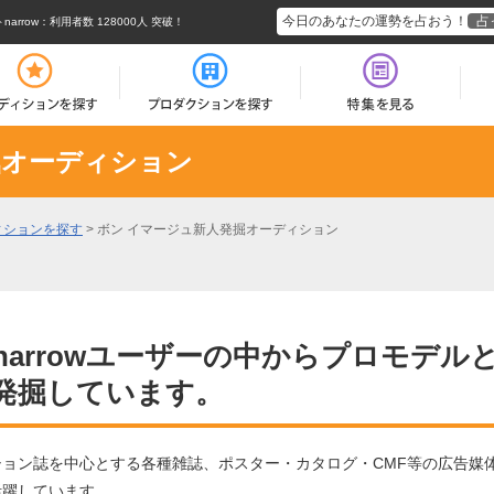
今日のあなたの運勢を占おう！
占
rrow
：利用者数 128000人 突破！
掘オーディション
ィションを探す
>
ボン イマージュ新人発掘オーディション
narrowユーザーの中からプロモデル
発掘しています。
​誌​を​中​心​と​す​る​各​種​雑​誌​、​ポ​ス​タ​ー​・​カ​タ​ロ​グ​・​C​M​F​等​の​広​告​媒​体​
活​躍​し​て​い​ま​す​。