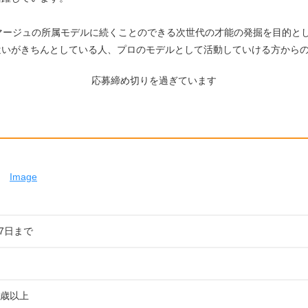
、イマージュの所属モデルに続くことのできる次世代の才能の発掘を目的と
言​葉​遣​い​が​き​ち​ん​と​し​て​い​る​人​、プロのモデルとして活動していける方からのご
応募締め切りを過ぎています
Image
07日まで
3歳以上