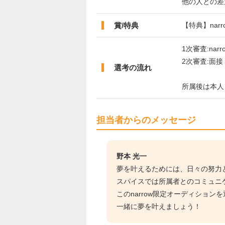
他の人との差
賞/特典
【特典】na
1次審査:nar
2次審査:面接
選考の流れ
所属後は本人
担当者からのメッセージ
野本 光一
夢を叶えるためには、日々の努力
スパイスでは所属者とのコミュニ
このnarrow限定オーディショ
一緒に夢を叶えましょう！