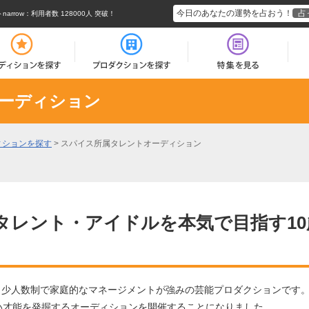
今日のあなたの運勢を占おう！
占
rrow
：利用者数 128000人 突破！
ーディション
ィションを探す
>
スパイス所属タレントオーディション
タレント・アイドルを本気で目指す10
、少人数制で家庭的なマネージメントが強みの芸能プロダクションです
で若い才能を発掘するオーディションを開催することになりました。