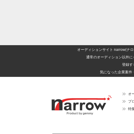
オーディションサイト narrow
通常のオーディション以外に
登録す
気になった企業案件
オ
プ
特