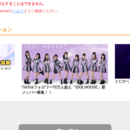
答えすることはできません。
rowの
ヘルプ
よりご確認ください。
ション
ィション
とにかくT
TikTokフォロワー70万人超え「IDOLHOUSE」新
メンバー募集！！