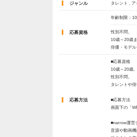
ジャンル
タレント , ア
年齢制限：10
性別不問。
応募資格
10歳～20歳
俳優・モデル
■応募資格
10歳～20歳
性別不問。
タレントや俳
応募方法
■応募方法
画面下の「W
■narrow
音源や動画機