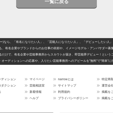
一覧に戻る
(ナロー)なら、「有名になりたい人」、「芸能人になりたい人」、「デビューしたい
も、有名企業やブランドからのお仕事の依頼や、イメージモデル・アンバサダー募
るだけで、有名企業や芸能事務所からスカウトが届き、即芸能界デビュー！という
・オーディションへの応募や、入りたい芸能事務所へのアピールを"無料"で"簡単"に
ーディション
マイページ
narrowとは
特定商
ロダクション
芸能相談室
サイトマップ
運営会
集
新着情報
利用規約
掲載を
ヘルプ
プライバシーポリシー
掲載を