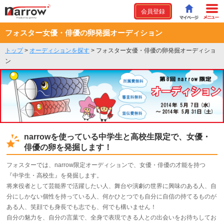
会員登録
フォスター女優・俳優の卵発掘オーディション
トップ
>
オーディションを探す
>
フォスター女優・俳優の卵発掘オーディショ
ン
narrowを使っている中学生と高校生限定で、女優・
俳優の卵を発掘します！
フォスターでは、narrow限定オーディションで、女優・俳優の才能を持つ
『中学生・高校生』を発掘します。
将来役者として芸能界で活躍したい人、舞台や演劇の世界に興味のある人、自
分にしかない個性を持っている人、何かひとつでも自分に自信の持てるものが
ある人、笑顔でも身長でも志でも、何でも構いません！
自分の魅力を、自分の言葉で、全身で表現できる人との出会いをお待ちしてお