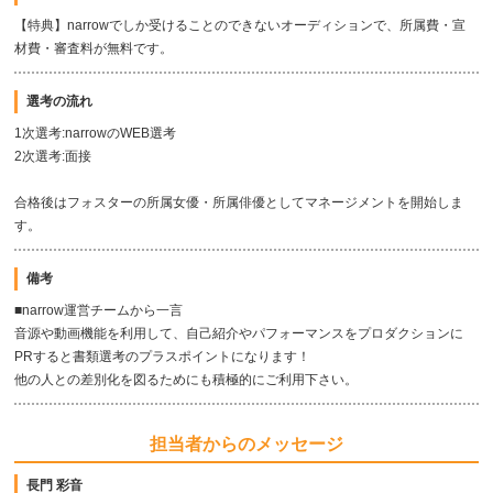
【特典】narrowでしか受けることのできないオーディションで、所属費・宣
材費・審査料が無料です。
選考の流れ
1次選考:narrowのWEB選考
2次選考:面接
合格後はフォスターの所属女優・所属俳優としてマネージメントを開始しま
す。
備考
■narrow運営チームから一言
音源や動画機能を利用して、自己紹介やパフォーマンスをプロダクションに
PRすると書類選考のプラスポイントになります！
他の人との差別化を図るためにも積極的にご利用下さい。
担当者からのメッセージ
長門 彩音