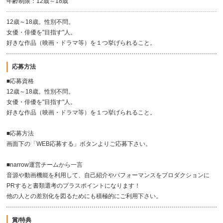
年齢制限：12歳～18歳
12歳～18歳。性別不問。
女優・俳優を"目指す"人。
好きな作品（映画・ドラマ等）を１つ挙げられること。
応募方法
■応募資格
12歳～18歳。性別不問。
女優・俳優を"目指す"人。
好きな作品（映画・ドラマ等）を１つ挙げられること。
■応募方法
画面下の「WEB応募する」ボタンよりご応募下さい。
■narrow運営チームから一言
音源や動画機能を利用して、自己紹介やパフォーマンスをプロダクションに
PRすると書類選考のプラスポイントになります！
他の人との差別化を図るためにも積極的にご利用下さい。
賞/特典