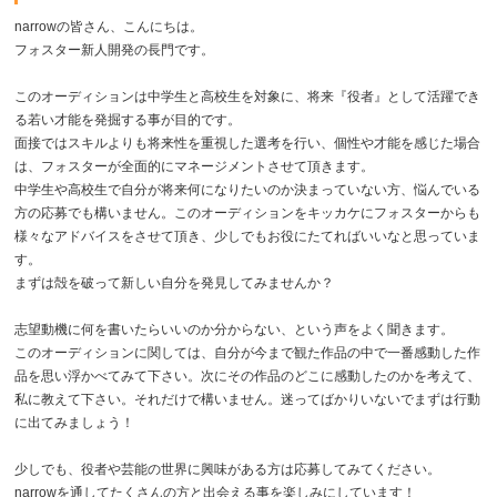
narrowの皆さん、こんにちは。
フォスター新人開発の長門です。
このオーディションは中学生と高校生を対象に、将来『役者』として活躍でき
る若い才能を発掘する事が目的です。
面接ではスキルよりも将来性を重視した選考を行い、個性や才能を感じた場合
は、フォスターが全面的にマネージメントさせて頂きます。
中学生や高校生で自分が将来何になりたいのか決まっていない方、悩んでいる
方の応募でも構いません。このオーディションをキッカケにフォスターからも
様々なアドバイスをさせて頂き、少しでもお役にたてればいいなと思っていま
す。
まずは殻を破って新しい自分を発見してみませんか？
志望動機に何を書いたらいいのか分からない、という声をよく聞きます。
このオーディションに関しては、自分が今まで観た作品の中で一番感動した作
品を思い浮かべてみて下さい。次にその作品のどこに感動したのかを考えて、
私に教えて下さい。それだけで構いません。迷ってばかりいないでまずは行動
に出てみましょう！
少しでも、役者や芸能の世界に興味がある方は応募してみてください。
narrowを通してたくさんの方と出会える事を楽しみにしています！