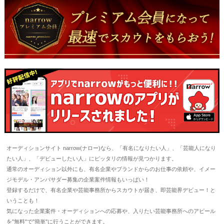
オーディションサイト narrow(ナロー)なら、「有名になりたい人」、「芸能人になり
たい人」、「デビューしたい人」にピッタリの情報が見つかります。
通常のオーディション以外にも、有名企業やブランドからのお仕事の依頼や、イメー
ジモデル・アンバサダー募集の企業案件情報もいっぱい！
登録するだけで、有名企業や芸能事務所からスカウトが届き、即芸能界デビュー！と
いうことも！
気になった企業案件・オーディションへの応募や、入りたい芸能事務所へのアピール
を"無料"で"簡単"に行うことができます。