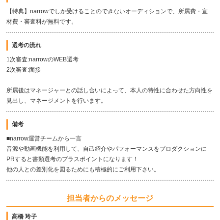
【特典】narrowでしか受けることのできないオーディションで、所属費・宣
材費・審査料が無料です。
選考の流れ
1次審査:narrowのWEB選考
2次審査:面接
所属後はマネージャーとの話し合いによって、本人の特性に合わせた方向性を
見出し、マネージメントを行います。
備考
■narrow運営チームから一言
音源や動画機能を利用して、自己紹介やパフォーマンスをプロダクションに
PRすると書類選考のプラスポイントになります！
他の人との差別化を図るためにも積極的にご利用下さい。
担当者からのメッセージ
高橋 玲子