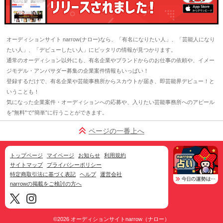
オーディションサイト narrow(ナロー)なら、「有名になりたい人」、「芸能人になり
たい人」、「デビューしたい人」にピッタリの情報が見つかります。
通常のオーディション以外にも、有名企業やブランドからのお仕事の依頼や、イメー
ジモデル・アンバサダー募集の企業案件情報もいっぱい！
登録するだけで、有名企業や芸能事務所からスカウトが届き、即芸能界デビュー！と
いうことも！
気になった企業案件・オーディションへの応募や、入りたい芸能事務所へのアピール
を"無料"で"簡単"に行うことができます。
ページの一番上へ
トップページ
マイページ
お知らせ
利用規約
サイトマップ
プライバシーポリシー
特定商取引法に基づく表記
ヘルプ
運営会社
narrowの掲載をご検討の方へ
©2026
オーディションサイトnarrow（ナロー）