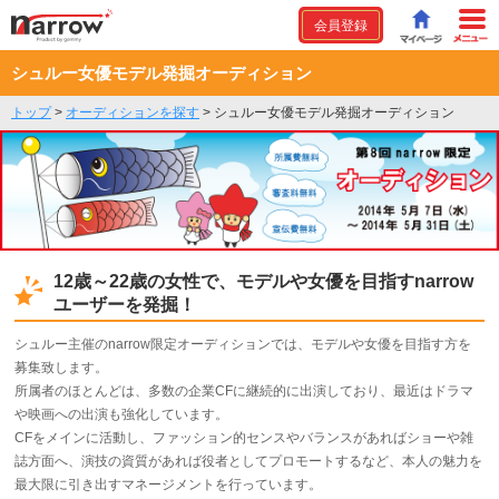
会員登録
シュルー女優モデル発掘オーディション
トップ
>
オーディションを探す
>
シュルー女優モデル発掘オーディション
12歳～22歳の女性で、モデルや女優を目指すnarrow
ユーザーを発掘！
シュルー主催のnarrow限定オーディションでは、モデルや女優を目指す方を
募集致します。
所属者のほとんどは、多数の企業CFに継続的に出演しており、最近はドラマ
や映画への出演も強化しています。
CFをメインに活動し、ファッション的センスやバランスがあればショーや雑
誌方面へ、演技の資質があれば役者としてプロモートするなど、本人の魅力を
最大限に引き出すマネージメントを行っています。