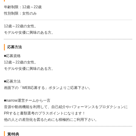
年齢制限：12歳～22歳
性別制限：女性のみ
12歳～22歳の女性。
モデルや女優に興味のある方。
応募方法
■応募資格
12歳～22歳の女性。
モデルや女優に興味のある方。
■応募方法
画面下の「WEB応募する」ボタンよりご応募下さい。
■narrow運営チームから一言
音源や動画機能を利用して、自己紹介やパフォーマンスをプロダクションに
PRすると書類選考のプラスポイントになります！
他の人との差別化を図るためにも積極的にご利用下さい。
賞/特典