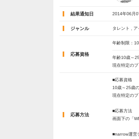
結果通知日
2014年06月
ジャンル
タレント , ア
年齢制限：10
応募資格
年齢10歳～2
現在特定のプ
■応募資格
10歳～25歳
現在特定のプ
■応募方法
応募方法
画面下の「W
■narrow