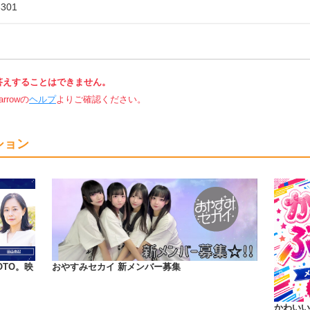
8301
答えすることはできません。
rowの
ヘルプ
よりご確認ください。
ション
OTO。映
おやすみセカイ 新メンバー募集
かわいい