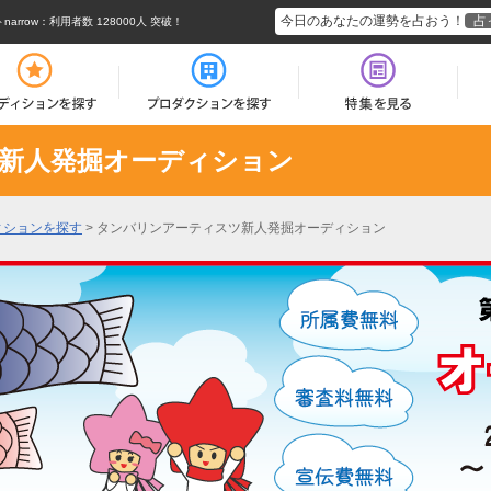
今日のあなたの運勢を占おう！
占
rrow
：利用者数 128000人 突破！
新人発掘オーディション
ィションを探す
>
タンバリンアーティスツ新人発掘オーディション