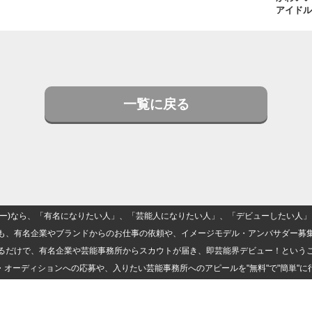
アイドル
一覧に戻る
(ナロー)なら、「有名になりたい人」、「芸能人になりたい人」、「デビューしたい
も、有名企業やブランドからのお仕事の依頼や、イメージモデル・アンバサダー募
るだけで、有名企業や芸能事務所からスカウトが届き、即芸能界デビュー！という
・オーディションへの応募や、入りたい芸能事務所へのアピールを"無料"で"簡単"に