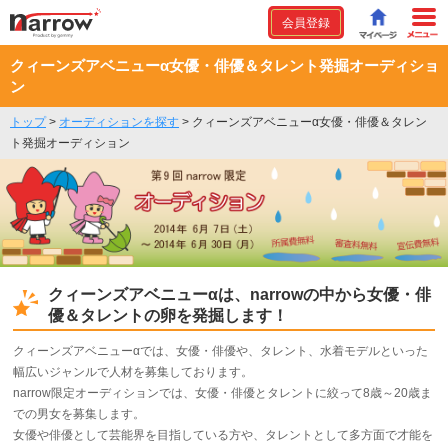
会員登録
クィーンズアベニューα女優・俳優＆タレント発掘オーディショ
ン
トップ
>
オーディションを探す
>
クィーンズアベニューα女優・俳優＆タレン
ト発掘オーディション
クィーンズアベニューαは、narrowの中から女優・俳
優＆タレントの卵を発掘します！
クィーンズアベニューαでは、女優・俳優や、タレント、水着モデルといった
幅広いジャンルで人材を募集しております。
narrow限定オーディションでは、女優・俳優とタレントに絞って8歳～20歳ま
での男女を募集します。
女優や俳優として芸能界を目指している方や、タレントとして多方面で才能を