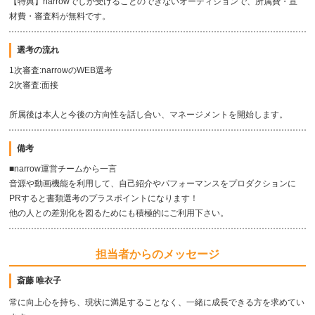
【特典】narrowでしか受けることのできないオーディションで、所属費・宣
材費・審査料が無料です。
選考の流れ
1次審査:narrowのWEB選考
2次審査:面接
所属後は本人と今後の方向性を話し合い、マネージメントを開始します。
備考
■narrow運営チームから一言
音源や動画機能を利用して、自己紹介やパフォーマンスをプロダクションに
PRすると書類選考のプラスポイントになります！
他の人との差別化を図るためにも積極的にご利用下さい。
担当者からのメッセージ
斎藤 唯衣子
常に向上心を持ち、現状に満足することなく、一緒に成長できる方を求めてい