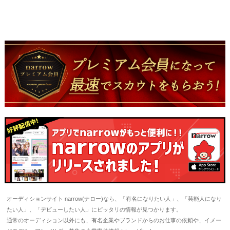
オーディションサイト narrow(ナロー)なら、「有名になりたい人」、「芸能人になり
たい人」、「デビューしたい人」にピッタリの情報が見つかります。
通常のオーディション以外にも、有名企業やブランドからのお仕事の依頼や、イメー