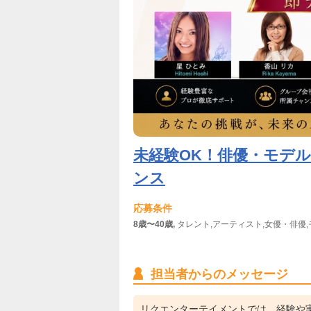
未経験OK！俳優・モデ
ンス
応募条件
8歳〜40歳,
タレント,アーティスト,女優・俳優,
担当者からのメッセージ
リクエンターテイメントでは、経験や