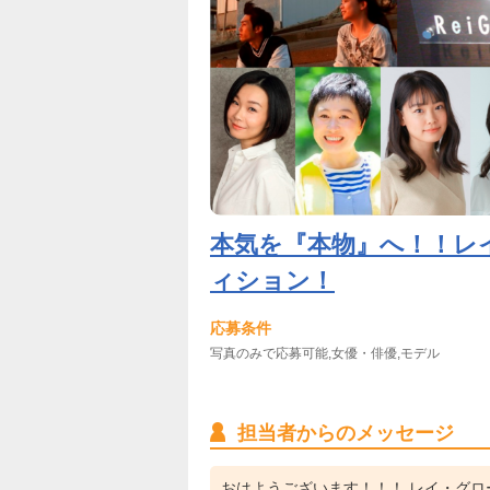
本気を『本物』へ！！レ
ィション！
応募条件
写真のみで応募可能,女優・俳優,モデル
担当者からのメッセージ
おはようございます！！！ レイ・グロ