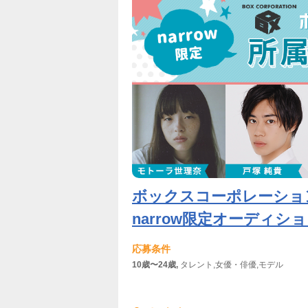
ボックスコーポレーショ
narrow限定オーディシ
応募条件
10歳〜24歳,
タレント,女優・俳優,モデル