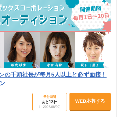
ンの千頭社長が毎月5人以上と必ず面接！
ョン
受付期間
WEB応募する
13日
あと
(～2026/08/20)