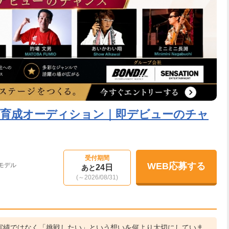
ル育成オーディション｜即デビューのチャ
受付期間
WEB応募する
モデル
24日
あと
(～2026/08/31)
実績ではなく「挑戦したい」という想いを何より大切にしていま