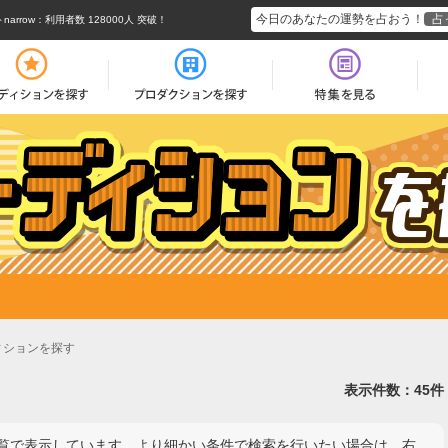
今日のあなたの運勢を占おう！
占
rrow
：利用者数 128000人 突破！
ィションを探す
表示件数：45件
覧で表示しています。より細かい条件で検索を行いたい場合は、右