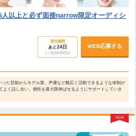
人以上と必ず面接narrow限定オーディシ
受付期間
WEB応募する
24日
あと
(～2026/08/31)
いった芸能からモデル業、声優など幅広く活動できるような体制が
いてよく話し合い、個性を最大限伸ばせるようにサポートしていき
NEW