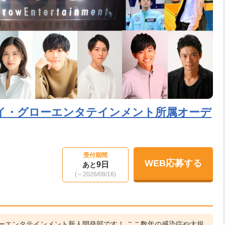
イ・グローエンタテインメント所属オーデ
受付期間
WEB応募する
9日
あと
(～2026/08/16)
ーエンタテインメント新人開発部です！ ここ数年の感染症や大規