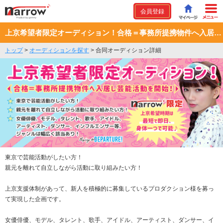
会員登録
上京希望者限定オーディション！合格＝事務所提携物件へ入居し芸能活動を開始！
トップ
>
オーディションを探す
>
合同オーディション詳細
東京で芸能活動がしたい方！
親元を離れて自立しながら活動に取り組みたい方！
上京支援体制があって、新人を積極的に募集しているプロダクション様を募っ
て実現した企画です。
女優俳優、モデル、タレント、歌手、アイドル、アーティスト、ダンサー、イ