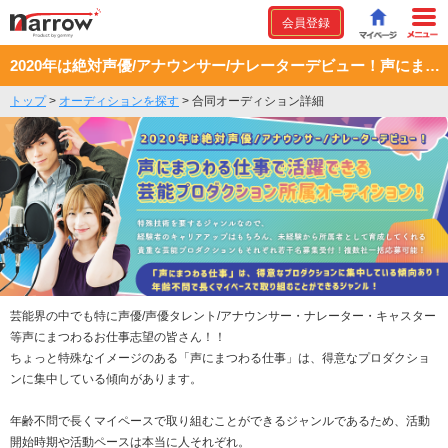
会員登録
2020年は絶対声優/アナウンサー/ナレーターデビュー！声にまつわる仕事で活躍できる芸能プロダクション所属オーディション！
トップ
>
オーディションを探す
>
合同オーディション詳細
芸能界の中でも特に声優/声優タレント/アナウンサー・ナレーター・キャスター
等声にまつわるお仕事志望の皆さん！！
ちょっと特殊なイメージのある「声にまつわる仕事」は、得意なプロダクショ
ンに集中している傾向があります。
年齢不問で長くマイペースで取り組むことができるジャンルであるため、活動
開始時期や活動ペースは本当に人それぞれ。