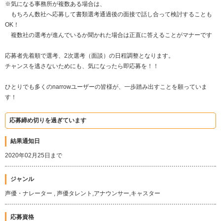
※気になる事務所が複数ある場合は、
もちろん数社へ応募して書類選考通過後の面接で話し合って検討することも
OK！
複数社の選考が進んでいるか聞かれた場合は正直に答えることがマナーです
応募者先着順で選考、2次選考（面談）の日程調整となります。
チャンスを逃さないためにも、気になったら即応募を！！
ひとりでも多くのnarrowユーザーの皆様が、一歩踏み出すことを願っていま
す！
応募締め切りを過ぎています
結果通知日
2020年02月25日まで
ジャンル
声優・ナレーター , 声優タレント,アナウンサー,キャスター
応募資格