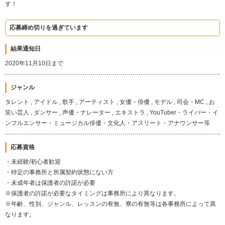
す！
応募締め切りを過ぎています
結果通知日
2020年11月10日まで
ジャンル
タレント , アイドル , 歌手 , アーティスト , 女優・俳優 , モデル , 司会・MC , お
笑い芸人 , ダンサー , 声優・ナレーター , エキストラ , YouTuber・ライバー・イ
ンフルエンサー・ミュージカル俳優・文化人・アスリート・アナウンサー等
応募資格
・未経験/初心者歓迎
・特定の事務所と所属契約状態にない方
・未成年者は保護者の許諾が必要
※保護者の許諾が必要なタイミングは事務所により異なります。
※年齢、性別、ジャンル、レッスンの有無、寮の有無等は各事務所によって異
なります。