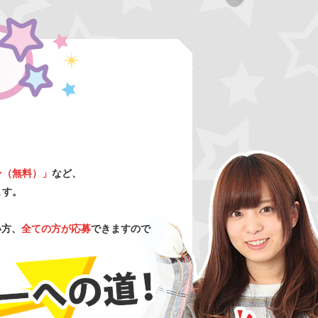
ン（無料）」
など、
ます。
い方、
全ての方が応募
できますので