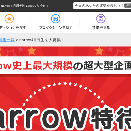
今日のあなたの運勢を占おう！
占
rrow
：利用者数 128000人 突破！
特集一覧
>
narrow特待生を大募集！