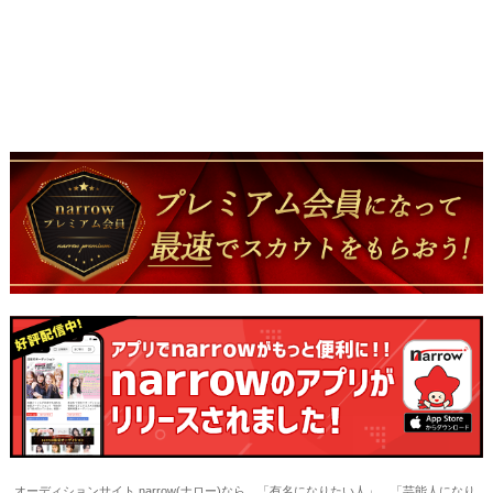
オーディションサイト narrow(ナロー)なら、「有名になりたい人」、「芸能人になり