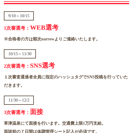
9/10～10/15
WEB選考
1次審選考：
※合格者の方は順次narrowよりご連絡いたします。
10/15～11/30
SNS選考
2次審選考：
１次審査通過者全員に指定のハッシュタグでSNS投稿を行っていた
だきます。
11/30～12/2
面接
3次審選考：
草津温泉にて面接を行います。交通費上限1万円支給。
面談前の７日間は体調管理シート記入が必須です。