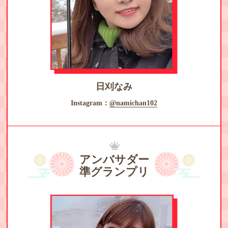
日刈なみ
Instagram：
@namichan102
アンバサダー
準グランプリ