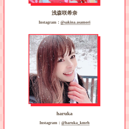
浅森咲希奈
Instagram：
@sakina.asamori
haruka
Instagram：
@haruka_kmrh