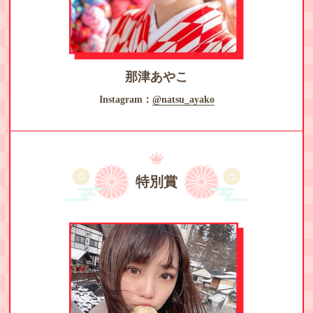
那津あやこ
Instagram：
@natsu_ayako
特別賞