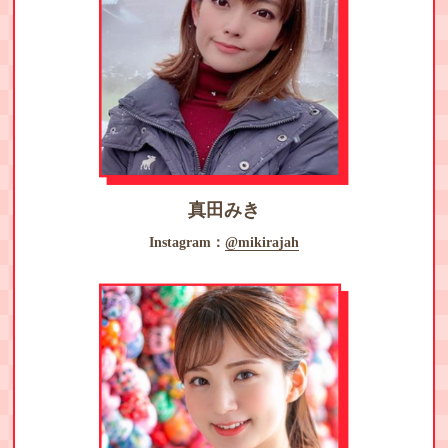
真田みき
Instagram：
@mikirajah