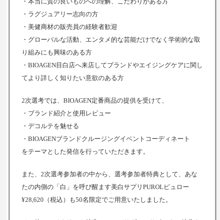
・本当に質の良いものへの理解、こだわりがある方
・ラグジュアリー志向の方
・美健商材の販売員の経験者歓迎
・グローバルな活動、エンタメ的な芸能だけでなく学術的な取
り組みにも興味のある方
・BIOAGEN目白店へ来店してブランドやエイジングケアに関し
てより詳しく知りたい意欲のある方
2次選考では、BIOAGEN定番商品の提供を受けて、
・ブランド紹介と使用レビュー
・デコルテを魅せる
・BIOAGENブランドクルージングイベントコーディネート
をテーマとした発信を行っていただきます。
また、2次選考参加者の中から、選考参加者特典として、あな
たの内側の「白」を呼び醒ます美白サプリPUROLピュロー
¥28,620（税込）も50名限定でご用意いたしました。