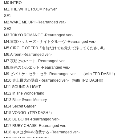
M0.INTRO
M1.THE WHITE ROOM new ver.
SE1
M2.WAKE ME UP!! -Rearranged ver.-
SE2
M3.TOKYO ROMANCE -Rearranged ver.-
M4.東京ハッカーズ・ナイトグル―ヴ -Rearranged ver.-
M5.CIRCLE OF TPD「名前だけでも覚えて帰ってください!!」
M6.Airport -Rearranged ver.-
M7.夜明けのハート -Rearranged ver.-
M8.銀色のシルエット -Rearranged ver.-
M9.ビバ！ケ・セラ・セラ -Rearranged ver.- （with TPD DASH!!）
M10.史上最大の誘惑 -Rearranged ver.- （with TPD DASH!!）
M11.SOUND & LIGHT
M12.In The Wonderland
M13.Bitter Sweet Memory
M14.Secret Garden
M15.VONGO（TPD DASH!!）
M16.BE BORN -Rearranged ver.-
M17.RUBY CHASE -Rearranged ver.-
M18.キスは少年を浪費する -Rearranged ver.-