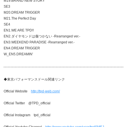
M19.BRAND NEW STORY
SE3
M20.DREAM TRIGGER
M21.The Perfect Day
SE4
EN1.WE ARE TPD!!
EN2.ダイヤモンドは傷つかない -Rearranged ver.-
EN3.WEEKEND PARADISE -Rearranged ver.-
EN4.DREAM TRIGGER
W_EN5.DREAMIN'
◆東京パフォーマンスドール関連リンク
Official Website
http://tpd-web.com/
Official Twitter @TPD_official
Official Instagram tpd_official
Official Youtube Channel
http://www.youtube.com/user/tpdSMEJ