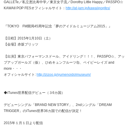
GALLETe／私立恵比寿中学／東京女子流／Dorothy Little Happy／PASSPO☆
KAWAII POP FESオフィシャルサイト：
http://at-jam.jp/kawaiipopfes/
『TOKYO FM開局45周年記念「夢のアイドルミュージアム2015」』
【日程】2015年1月10日（土）
【会場】赤坂ブリッツ
【出演】東京パフォーマンスドール、アイドリング！！！、PASSPO☆、アッ
プアップガールズ（仮）、ひめキュンフルーツ缶、ベイビーレイズ and
more・・・
オフィシャルサイト:
http://zizoo.jp/yumenoidolmuseum/
◆iTunes世界配信デビュー（３6カ国）
デビューシングル「BRAND NEW STORY」、2ndシングル「DREAM
TRIGGER」のiTunes世界36カ国での配信が決定！
2015年１月１日より配信