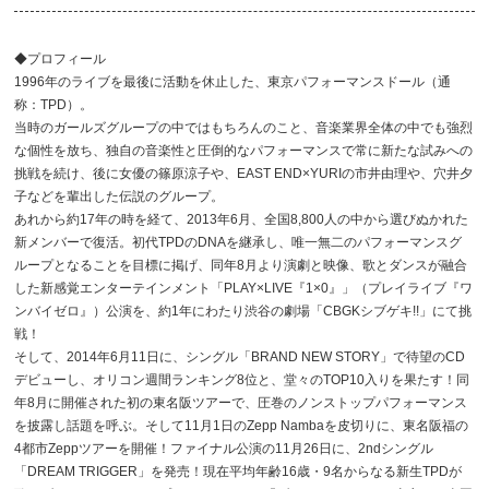
◆プロフィール
1996年のライブを最後に活動を休止した、東京パフォーマンスドール（通
称：TPD）。
当時のガールズグループの中ではもちろんのこと、音楽業界全体の中でも強烈
な個性を放ち、独自の音楽性と圧倒的なパフォーマンスで常に新たな試みへの
挑戦を続け、後に女優の篠原涼子や、EAST END×YURIの市井由理や、穴井夕
子などを輩出した伝説のグループ。
あれから約17年の時を経て、2013年6月、全国8,800人の中から選びぬかれた
新メンバーで復活。初代TPDのDNAを継承し、唯一無二のパフォーマンスグ
ループとなることを目標に掲げ、同年8月より演劇と映像、歌とダンスが融合
した新感覚エンターテインメント「PLAY×LIVE『1×0』」（プレイライブ『ワ
ンバイゼロ』）公演を、約1年にわたり渋谷の劇場「CBGKシブゲキ!!」にて挑
戦！
そして、2014年6月11日に、シングル「BRAND NEW STORY」で待望のCD
デビューし、オリコン週間ランキング8位と、堂々のTOP10入りを果たす！同
年8月に開催された初の東名阪ツアーで、圧巻のノンストップパフォーマンス
を披露し話題を呼ぶ。そして11月1日のZepp Nambaを皮切りに、東名阪福の
4都市Zeppツアーを開催！ファイナル公演の11月26日に、2ndシングル
「DREAM TRIGGER」を発売！現在平均年齢16歳・9名からなる新生TPDが