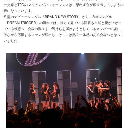
ー光線とTPDのマッチングパフォーマンスは、思わず心が躍り出してしまう内
容になっています。
終盤のデビューシングル「BRAND NEW STORY」から、2ndシングル
「DREAM TRIGGER」の流れでは、後方で見ている観客も自然と腕が上がっ
ている状態へ。会場の隅々まで気持ちを届けようとしているメンバーの姿に、
涙ながら応援するファンが続出し、そこには熱く一体感のある会場へとなって
いました。