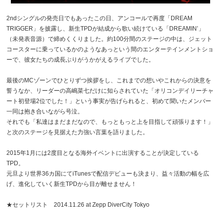
2ndシングルの発売日でもあったこの日、アンコールで再度「DREAM
TRIGGER」を披露し、新生TPDが結成から歌い続けている「DREAMIN’」
（未発表音源）で締めくくりました。約100分間のステージの中は、ジェット
コースターに乗っているかのようなあっという間のエンターテインメントショ
ーで、彼女たちの成長ぶりがうかがえるライブでした。
最後のMCゾーンでひとりずつ挨拶をし、これまでの想いやこれからの決意を
誓うなか、リーダーの高嶋菜七だけに知らされていた「オリコンデイリーチャ
ート初登場2位でした！」という事実が告げられると、初めて聞いたメンバー
一同は抱き合いながら号泣。
それでも「私達はまだまだなので、もっともっと上を目指して頑張ります！」
と次のステージを見据えた力強い言葉を語りました。
2015年1月には2度目となる海外イベントに出演することが決定している
TPD。
元旦より世界36カ国にてiTunesで配信デビューも決まり、益々活動の幅を広
げ、進化していく新生TPDから目が離せません！
★セットリスト 2014.11.26 at Zepp DiverCity Tokyo