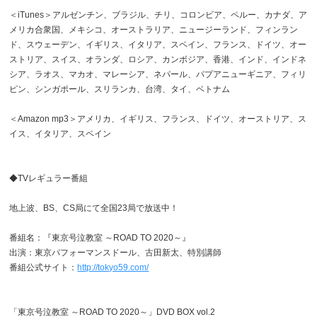
＜iTunes＞アルゼンチン、ブラジル、チリ、コロンビア、ペルー、カナダ、ア
メリカ合衆国、メキシコ、オーストラリア、ニュージーランド、フィンラン
ド、スウェーデン、イギリス、イタリア、スペイン、フランス、ドイツ、オー
ストリア、スイス、オランダ、ロシア、カンボジア、香港、インド、インドネ
シア、ラオス、マカオ、マレーシア、ネパール、パプアニューギニア、フィリ
ピン、シンガポール、スリランカ、台湾、タイ、ベトナム
＜Amazon mp3＞アメリカ、イギリス、フランス、ドイツ、オーストリア、ス
イス、イタリア、スペイン
◆TVレギュラー番組
地上波、BS、CS局にて全国23局で放送中！
番組名：『東京号泣教室 ～ROAD TO 2020～』
出演：東京パフォーマンスドール、古田新太、特別講師
番組公式サイト：
http://tokyo59.com/
「東京号泣教室 ～ROAD TO 2020～」DVD BOX vol.2