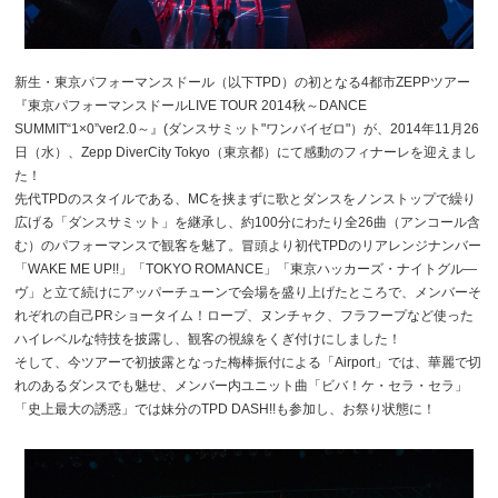
新生・東京パフォーマンスドール（以下TPD）の初となる4都市ZEPPツアー
『東京パフォーマンスドールLIVE TOUR 2014秋～DANCE
SUMMIT“1×0”ver2.0～』(ダンスサミット"ワンバイゼロ"）が、2014年11月26
日（水）、Zepp DiverCity Tokyo（東京都）にて感動のフィナーレを迎えまし
た！
先代TPDのスタイルである、MCを挟まずに歌とダンスをノンストップで繰り
広げる「ダンスサミット」を継承し、約100分にわたり全26曲（アンコール含
む）のパフォーマンスで観客を魅了。冒頭より初代TPDのリアレンジナンバー
「WAKE ME UP!!」「TOKYO ROMANCE」「東京ハッカーズ・ナイトグル―
ヴ」と立て続けにアッパーチューンで会場を盛り上げたところで、メンバーそ
れぞれの自己PRショータイム！ロープ、ヌンチャク、フラフープなど使った
ハイレベルな特技を披露し、観客の視線をくぎ付けにしました！
そして、今ツアーで初披露となった梅棒振付による「Airport」では、華麗で切
れのあるダンスでも魅せ、メンバー内ユニット曲「ビバ！ケ・セラ・セラ」
「史上最大の誘惑」では妹分のTPD DASH!!も参加し、お祭り状態に！