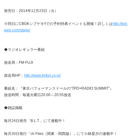
発売日：2014年12月23日（火）
※同日にCBGKシブゲキ!!での予約特典イベントも開催！詳しくは
http://tpd-
web.com/stage/
◆ラジオレギュラー番組
放送局：FM-FUJI
放送局HP：
http://www.fmfuji.co.jp/
番組名：『東京パフォーマンスドールの“TPD×RADIO SUMMIT”』
放送時間：毎週火曜日20:00～20:55放送
◆雑誌掲載
毎月24日発売「B.L.T.」にて連載中！
毎月20日発行「ch Files（関東・関西版）」にて小林晏夕の連載中！