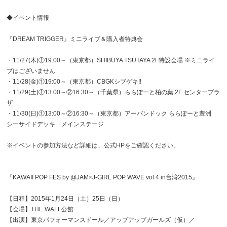
◆イベント情報
『DREAM TRIGGER』ミニライブ＆購入者特典会
・11/27(木)①19:00～（東京都）SHIBUYA TSUTAYA 2F特設会場 ※ミニライ
ブはございません
・11/28(金)①19:00～（東京都）CBGKシブゲキ!!
・11/29(土)①13:00～②16:30～（千葉県）ららぽーと柏の葉 2F センタープラ
ザ
・11/30(日)①13:00～②16:30～（東京都）アーバンドック ららぽーと豊洲
シーサイドデッキ メインステージ
※イベントの参加方法など詳細は、公式HPをご確認ください。
『KAWAII POP FES by @JAM×J-GIRL POP WAVE vol.4 in台湾2015』
【日程】2015年1月24日（土）25日（日）
【会場】THE WALL公館
【出演】東京パフォーマンスドール／アップアップガールズ（仮）／