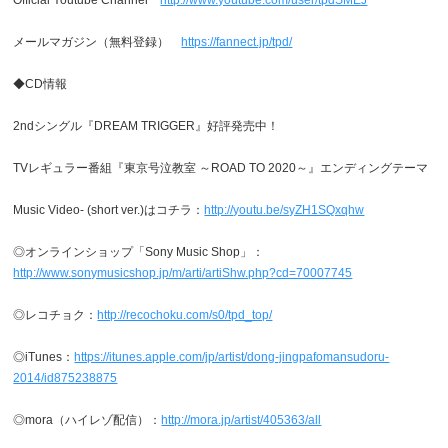
メールマガジン（無料登録）
https://fannect.jp/tpd/
◆CD情報
2ndシングル『DREAM TRIGGER』好評発売中！
TVレギュラー番組『東京号泣教室 ～ROAD TO 2020～』エンディングテーマ
Music Video- (short ver.)はコチラ：
http://youtu.be/syZH1SQxqhw
◎オンラインショップ「Sony Music Shop」：
http://www.sonymusicshop.jp/m/arti/artiShw.php?cd=70007745
◎レコチョク：
http://recochoku.com/s0/tpd_top/
◎iTunes：
https://itunes.apple.com/jp/artist/dong-jingpafomansudoru-
2014/id875238875
◎mora（ハイレゾ配信）：
http://mora.jp/artist/405363/all