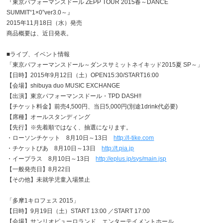
『東京パフォーマンスドール ZEPP TOUR 2015春～DANCE
SUMMIT“1×0”ver3.0～』
2015年11月18日（水）発売
商品概要は、近日発表。
■ライブ、イベント情報
「東京パフォーマンスドール～ダンスサミットネイキッド2015夏 SP～」
【日時】2015年9月12日（土）OPEN15:30/START16:00
【会場】shibuya duo MUSIC EXCHANGE
【出演】東京パフォーマンスドール・TPD DASH!!
【チケット料金】前売4,500円、当日5,000円(別途1drink代必要)
【席種】オールスタンディング
【先行】※先着順ではなく、抽選になります。
・ローソンチケット 8月10日～13日
http://l-tike.com
・チケットぴあ 8月10日～13日
http://t.pia.jp
・イープラス 8月10日～13日
http://eplus.jp/sys/main.jsp
【一般発売日】8月22日
【その他】未就学児童入場禁止
「多摩1キロフェス 2015」
【日時】9月19日（土）START 13:00 ／START 17:00
【会場】サンリオピューロランド エンターテイメントホール