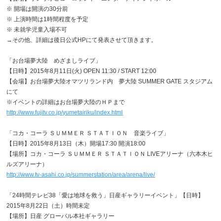
※ 開場は開演の30分前
※ 上演時間は1時間程度を予定
※ 未就学児童入場不可
→その他、詳細は後日公式HPにて発表させて頂きます。
「お台場夢大陸 めざましライブ」
【日時】2015年8月11日(火) OPEN 11:30 / START 12:00
【会場】お台場夢大陸オマツリランド内 夢大陸 SUMMER GATE スタジアム
にて
※イベントの詳細はお台場夢大陸のＨＰまで
http://www.fujitv.co.jp/yumetairiku/index.html
「コカ・コーラ ＳＵＭＭＥＲ ＳＴＡＴＩＯＮ 音楽ライブ」
【日時】2015年8月13日（木）開場17:30 開演18:00
【場所】コカ・コーラ ＳＵＭＭＥＲ ＳＴＡＴＩＯＮ LIVEアリーナ（六本木ヒ
ルズアリーナ）
http://www.tv-asahi.co.jp/summerstation/area/arena/live/
「24時間テレビ38「愛は地球を救う」日産ギャラリーイベント」【日時】
2015年8月22日（土）時間未定
【場所】日産 グローバル本社ギャラリー