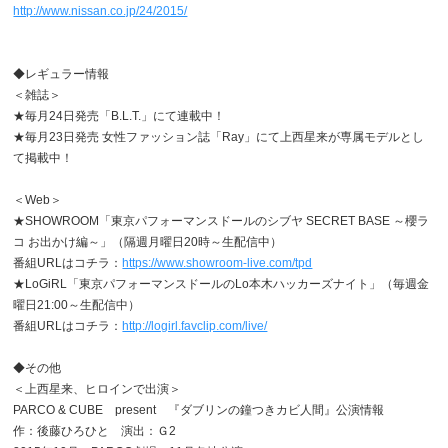
http://www.nissan.co.jp/24/2015/
◆レギュラー情報
＜雑誌＞
★毎月24日発売「B.L.T.」にて連載中！
★毎月23日発売 女性ファッション誌「Ray」にて上西星来が専属モデルとし
て掲載中！
＜Web＞
★SHOWROOM「東京パフォーマンスドールのシブヤ SECRET BASE ～櫻ラ
コ お出かけ編～」（隔週月曜日20時～生配信中）
番組URLはコチラ：
https://www.showroom-live.com/tpd
★LoGiRL「東京パフォーマンスドールのLo本木ハッカーズナイト」（毎週金
曜日21:00～生配信中）
番組URLはコチラ：
http://logirl.favclip.com/live/
◆その他
＜上西星来、ヒロインで出演＞
PARCO & CUBE present 『ダブリンの鐘つきカビ人間』公演情報
作：後藤ひろひと 演出：Ｇ2