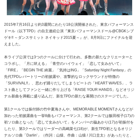
2015年7月16日より約3週間にわたり18公演開催された、東京パフォーマンス
ドール（以下TPD）の自主連続公演『東京パフォーマンスドール@CBGKシブ
ゲキ!! ～ダンスサミット ネイキッド2015夏～』が、8月9日にファイナルを迎
えました。
本ライブ公演では3つのクールに分けて行われ、多数の新たなクリエーターと
コラボし、「月に吠える」「青空のハイウェイ」「恋して女みがいて」
「FIRE」「BEGIN THE 綺麗」「気持はING」「Saturday Night Fantasy」の
先代TPDレパートリーの初披露や、攻撃的なロックサウンドが特徴の
「SURVIVAL!!」、思わず踊りだしてしまうビートの「HEART WAVES」、ラ
スト曲としてファンと一緒に作り上げる「RAISE YOUR HANDS」などオリジ
ナル新曲を満載に盛り込んだ、新生TPDの新たな幕開けのステージでした。
第1クールでは振付師の竹中夏海さんや、MEMORABLE MOMENTさんなどが
加わった初披露曲を一挙8曲もパフォーマンス、第2クールでは飯田桜子(17)の
初ソロ曲となった「恋して女みがいて」をメンバーの脇あかり(17)が初振付を
したり、第3クールではリーダーの高嶋菜七(18)が、新生TPD初となるオリジ
ナルソロ曲「Darlin’」（作詞：山猿、作曲：山猿 / 川口圭太）があったりと、