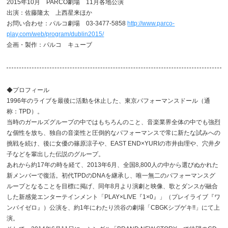
2015年10月 PARCO劇場 11月各地公演
出演：佐藤隆太 上西星来ほか
お問い合わせ：パルコ劇場 03-3477-5858
http://www.parco-
play.com/web/program/dublin2015/
企画・製作：パルコ キューブ
◆プロフィール
1996年のライブを最後に活動を休止した、東京パフォーマンスドール（通
称：TPD）。
当時のガールズグループの中ではもちろんのこと、音楽業界全体の中でも強烈
な個性を放ち、独自の音楽性と圧倒的なパフォーマンスで常に新たな試みへの
挑戦を続け、後に女優の篠原涼子や、EAST END×YURIの市井由理や、穴井夕
子などを輩出した伝説のグループ。
あれから約17年の時を経て、2013年6月、全国8,800人の中から選びぬかれた
新メンバーで復活。初代TPDのDNAを継承し、唯一無二のパフォーマンスグ
ループとなることを目標に掲げ、同年8月より演劇と映像、歌とダンスが融合
した新感覚エンターテインメント「PLAY×LIVE『1×0』」（プレイライブ『ワ
ンバイゼロ』）公演を、約1年にわたり渋谷の劇場「CBGKシブゲキ!!」にて上
演。