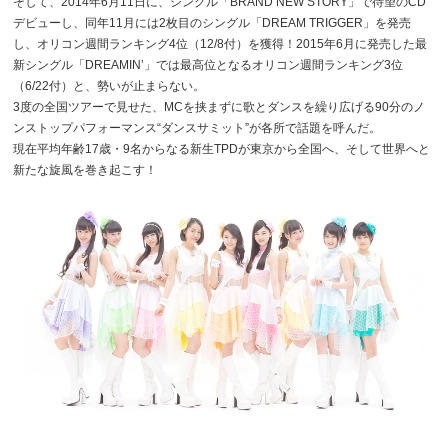
そして、2014年6月11日に、シングル「BRAND NEW STORY」で待望のCD
デビューし、同年11月には2枚目のシングル「DREAM TRIGGER」を発売
し、オリコン週間ランキング4位（12/8付）を獲得！2015年6月に発売した最
新シングル「DREAMIN’」では最高位となるオリコン週間ランキング3位
（6/22付）と、勢いが止まらない。
3度の全国ツアーで見せた、MCを挟まずに歌とダンスを繰り広げる90分のノ
ンストップパフォーマンス“ダンスサミット”が各所で話題を呼んだ。
現在平均年齢17歳・9名からなる新生TPDが東京から全国へ、そして世界へと
新たな旋風を巻き起こす！