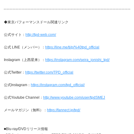
◆東京パフォーマンスドール関連リンク
公式サイト：
http://tpd-web.com/
公式 LINE（メンバー）：
https://line.me/ti/p/%40tpd_official
Instagram（上西星来）：
https://instagram.com/seira_jonishi_tpd/
公式Twitter：
https://twitter.com/TPD_official
公式Instagram：
https://instagram.com/tpd_official/
公式Youtube Channel：
http://www.youtube.com/user/tpdSMEJ
メールマガジン（無料）：
https://fannect.jp/tpd/
■Blu-ray/DVDリリース情報