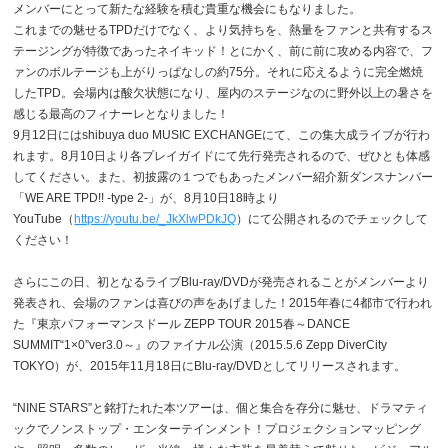
メンバーにとって新たな経験を積む貴重な機会にもなりました。
これまでの魅せるTPDだけでなく、より気持ちを、熱量をファンと共有するス
テージングが特徴であったネイキッド！とにかく、前に前に攻める内容で、フ
ァンのボルテージも上がりっぱなしの約75分。それに応えるように完全燃焼
したTPD。会場内は酸欠状態になり、屋内のステージなのに野外以上の暑さを
感じる最高のフィナーレとなりました！
9月12日にはshibuya duo MUSIC EXCHANGEにて、この集大成ライブが行わ
れます。8月10日より各プレイガイドにて先行発売されるので、ぜひとも体感
してください。また、初披露の１つでもあったメンバー紹介新ダンスナンバー
「WE ARE TPD!! -type 2-」が、8月10日18時より
YouTube（
https://youtu.be/_JkXlwPDkJQ
）にて公開されるのでチェックして
ください！
さらにこの日、初となるライブBlu-ray/DVDが発売されることがメンバーより
発表され、会場のファンは喜びの声をあげました！2015年春に4都市で行われ
た『東京パフォーマンスドール ZEPP TOUR 2015春～DANCE
SUMMIT“1×0”ver3.0～』のファイナル公演（2015.5.6 Zepp DiverCity
TOKYO）が、2015年11月18日にBlu-ray/DVDとしてリリースされます。
“NINE STARS”と銘打たれた本ツアーは、個と集合を存分に魅せ、ドラマティ
ックでノンストップ・エンターテインメント！プロジェクションマッピング