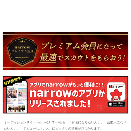
オーディションサイト narrow(ナロー)なら、「有名になりたい人」、「芸能人になり
たい人」、「デビューしたい人」にピッタリの情報が見つかります。