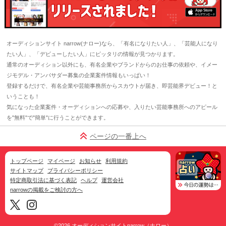
オーディションサイト narrow(ナロー)なら、「有名になりたい人」、「芸能人になり
たい人」、「デビューしたい人」にピッタリの情報が見つかります。
通常のオーディション以外にも、有名企業やブランドからのお仕事の依頼や、イメー
ジモデル・アンバサダー募集の企業案件情報もいっぱい！
登録するだけで、有名企業や芸能事務所からスカウトが届き、即芸能界デビュー！と
いうことも！
気になった企業案件・オーディションへの応募や、入りたい芸能事務所へのアピール
を"無料"で"簡単"に行うことができます。
ページの一番上へ
トップページ
マイページ
お知らせ
利用規約
サイトマップ
プライバシーポリシー
特定商取引法に基づく表記
ヘルプ
運営会社
narrowの掲載をご検討の方へ
©2026
オーディションサイトnarrow（ナロー）