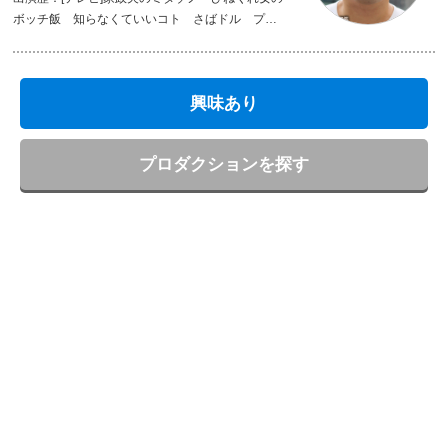
ボッチ飯 知らなくていいコト さばドル プロ
ゴルファ−花 [映画]サバイバルファミリー 鍵泥棒
のメソッド 少年メリケンサック [舞台]ハモれメロ
ス [WEBドラマ]シコふんじゃった! [DVD]シークレ
興味あり
ットガールズ
プロダクションを探す