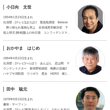
小日向 文世
1954年1月23日生まれ
出演歴：[テレビ]ばけばけ 緊急取調室 Believe
降り積もれ孤独な死よ 全領域異常解決室 下
剋上球児 [映画]盤上の向日葵 コンフィデンスマン
JP サバイバルファミリー [舞台]アンナ・カレー
ニナ ART 海をゆく者
おかやま はじめ
1964年4月22日生まれ
出演歴：[テレビ]べらぼう あんぱん 恋は闇 マ
ウンテンドクター 新宿野戦病院 晩酌の流儀3
ハヤブサ消防団 ウツボラ 悪女 HERO 瞳 [映
画]ゆとりですがなにか 長いお別れ [舞台]はなし
づか 七人の墓友 フートボールの時間 ラッパ
田中 聡元
屋公演
1978年9月23日生まれ
趣味：サーフィン
出演歴：[テレビ]家政夫のミタゾノ ひねくれ女の