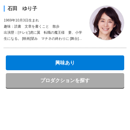
石田 ゆり子
1969年10月3日生まれ
趣味：読書 文章を書くこと 散歩
出演歴：[テレビ]虎に翼 転職の魔王様 妻、小学
生になる。 [映画]望み マチネの終わりに [舞台]国
民の映画 [CM]富士通ゼネラル 味の素 BIG キ
リンビール 資生堂 [アテレコ・アニメ]コクリコ坂
から もののけ姫 [著書]LILY'S CLOSET Lily-日々
興味あり
のカケラ-
プロダクションを探す