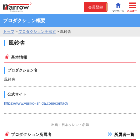
会員登録
プロダクション概要
トップ
>
プロダクションを探す
>
風鈴舎
風鈴舎
基本情報
プロダクション名
風鈴舎
公式サイト
https://www.yuriko-ishida.com/contact/
出典：日本タレント名鑑
プロダクション所属者
所属者一覧