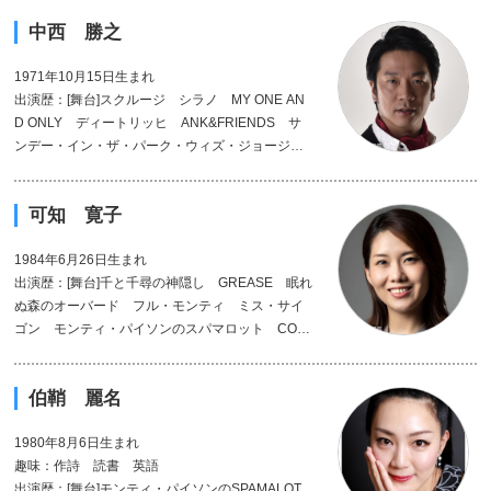
中西 勝之
1971年10月15日生まれ
出演歴：[舞台]スクルージ シラノ MY ONE AN
D ONLY ディートリッヒ ANK&FRIENDS サ
ンデー・イン・ザ・パーク・ウィズ・ジョージ
タイタニック スウィーニートッド ジキル&ハイ
ド トゥーランドット アラジン
可知 寛子
1984年6月26日生まれ
出演歴：[舞台]千と千尋の神隠し GREASE 眠れ
ぬ森のオーバード フル・モンティ ミス・サイ
ゴン モンティ・パイソンのスパマロット COC
O
伯鞘 麗名
1980年8月6日生まれ
趣味：作詩 読書 英語
出演歴：[舞台]モンティ・パイソンのSPAMALOT