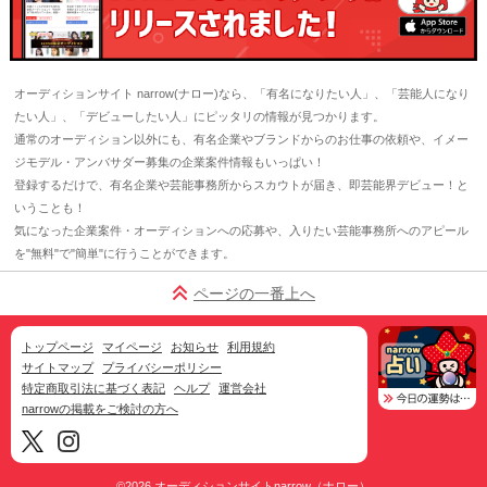
オーディションサイト narrow(ナロー)なら、「有名になりたい人」、「芸能人になり
たい人」、「デビューしたい人」にピッタリの情報が見つかります。
通常のオーディション以外にも、有名企業やブランドからのお仕事の依頼や、イメー
ジモデル・アンバサダー募集の企業案件情報もいっぱい！
登録するだけで、有名企業や芸能事務所からスカウトが届き、即芸能界デビュー！と
いうことも！
気になった企業案件・オーディションへの応募や、入りたい芸能事務所へのアピール
を"無料"で"簡単"に行うことができます。
ページの一番上へ
トップページ
マイページ
お知らせ
利用規約
サイトマップ
プライバシーポリシー
特定商取引法に基づく表記
ヘルプ
運営会社
narrowの掲載をご検討の方へ
©2026
オーディションサイトnarrow（ナロー）