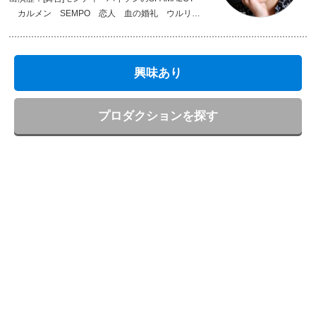
カルメン SEMPO 恋人 血の婚礼 ウルリー
ケメアリースチュアート CHICAGO [映画]夕暮れ
[ショー]abit da sposaブライダル
興味あり
プロダクションを探す