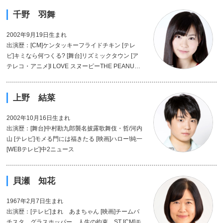
千野 羽舞
2002年9月19日生まれ
出演歴：[CM]ケンタッキーフライドチキン [テレ
ビ]キミなら何つくる? [舞台]リズミックタウン [ア
テレコ・アニメ]I LOVE スヌーピーTHE PEANUTS
MOVIE クィックペイ
上野 結菜
2002年10月16日生まれ
出演歴：[舞台]中村勘九郎襲名披露歌舞伎・哲/河内
山 [テレビ]モメる門には福きたる [映画]ハロー!純一
[WEBテレビ]中2ニュース
貝瀬 知花
1967年2月7日生まれ
出演歴：[テレビ]まれ あまちゃん [映画]チームバ
チスタ グラスホッパー 人生の約束 ST [CM]モ