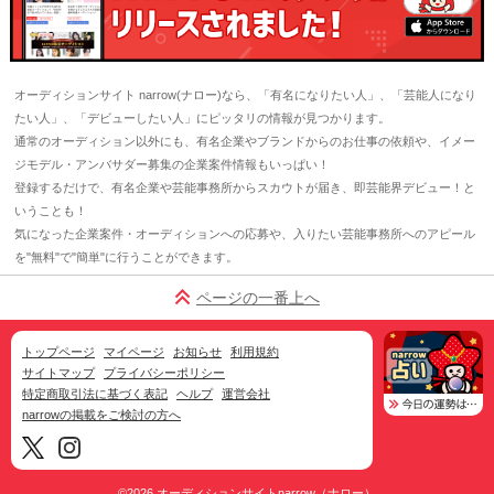
オーディションサイト narrow(ナロー)なら、「有名になりたい人」、「芸能人になり
たい人」、「デビューしたい人」にピッタリの情報が見つかります。
通常のオーディション以外にも、有名企業やブランドからのお仕事の依頼や、イメー
ジモデル・アンバサダー募集の企業案件情報もいっぱい！
登録するだけで、有名企業や芸能事務所からスカウトが届き、即芸能界デビュー！と
いうことも！
気になった企業案件・オーディションへの応募や、入りたい芸能事務所へのアピール
を"無料"で"簡単"に行うことができます。
ページの一番上へ
トップページ
マイページ
お知らせ
利用規約
サイトマップ
プライバシーポリシー
特定商取引法に基づく表記
ヘルプ
運営会社
narrowの掲載をご検討の方へ
©2026
オーディションサイトnarrow（ナロー）