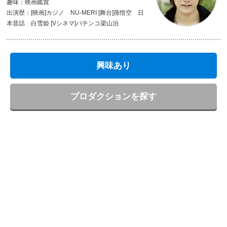
趣味：映画鑑賞
出演歴：[映画]カジノ NU-MERI [舞台]孫悟空 日
本昔話 白雪姫 [Vシネマ]パチンコ梁山泊
興味あり
プロダクションを探す