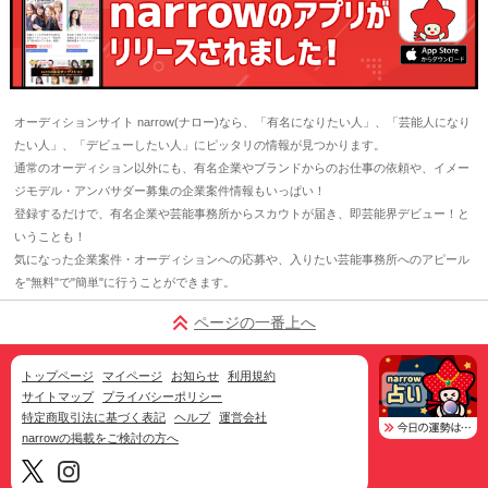
オーディションサイト narrow(ナロー)なら、「有名になりたい人」、「芸能人になり
たい人」、「デビューしたい人」にピッタリの情報が見つかります。
通常のオーディション以外にも、有名企業やブランドからのお仕事の依頼や、イメー
ジモデル・アンバサダー募集の企業案件情報もいっぱい！
登録するだけで、有名企業や芸能事務所からスカウトが届き、即芸能界デビュー！と
いうことも！
気になった企業案件・オーディションへの応募や、入りたい芸能事務所へのアピール
を"無料"で"簡単"に行うことができます。
ページの一番上へ
トップページ
マイページ
お知らせ
利用規約
サイトマップ
プライバシーポリシー
特定商取引法に基づく表記
ヘルプ
運営会社
narrowの掲載をご検討の方へ