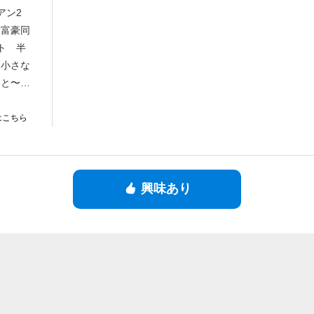
ペアン2
大富豪同
ト 半
 小さな
こと〜麻
次 流星
はこちら
興味あり