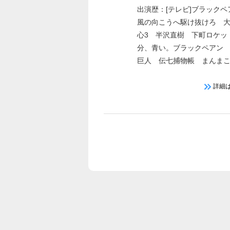
出演歴：[テレビ]ブラック
風の向こうへ駆け抜けろ 
心3 半沢直樹 下町ロケッ
分、青い。ブラックペアン
巨人 伝七捕物帳 まんま
之助裁定帳〜 かぶき者慶
ワゴン 軍師官兵衛
詳細