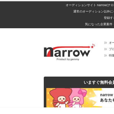
オーディションサイト narrow
通常のオーディション以外に
登録す
気になった企業案件
オ
プ
特
いますぐ無料会