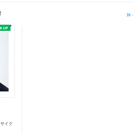
者
 サイク