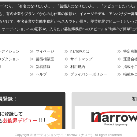
(ナロー)なら、「有名になりたい人」、「芸能人になりたい人」、「デビューしたい
も、有名企業やブランドからのお仕事の依頼や、イメージモデル・アンバサダー募
るだけで、有名企業や芸能事務所からスカウトが届き、即芸能界デビュー！という
・オーディションへの応募や、入りたい芸能事務所へのアピールを"無料"で"簡単"に
ーディション
マイページ
narrowとは
特定商
ロダクション
芸能相談室
サイトマップ
運営会
集
新着情報
利用規約
掲載を
ヘルプ
プライバシーポリシー
掲載を
員登録！
初
Copyright ©
オーディションサイトnarrow（ナロー）
All rights reserved.