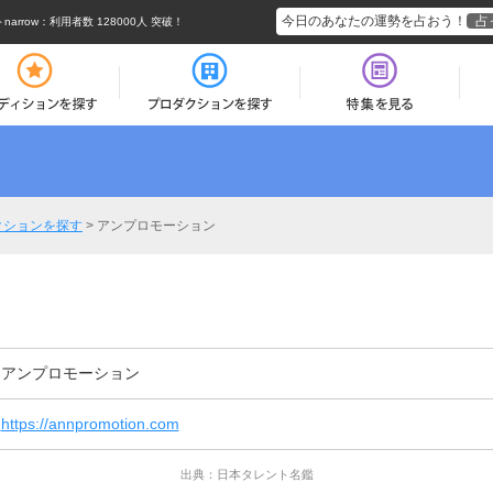
今日のあなたの運勢を占おう！
占
rrow
：利用者数 128000人 突破！
クションを探す
>
アンプロモーション
アンプロモーション
https://annpromotion.com
出典：日本タレント名鑑