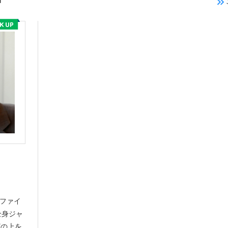
スファイ
全身ジャ
塀の上を