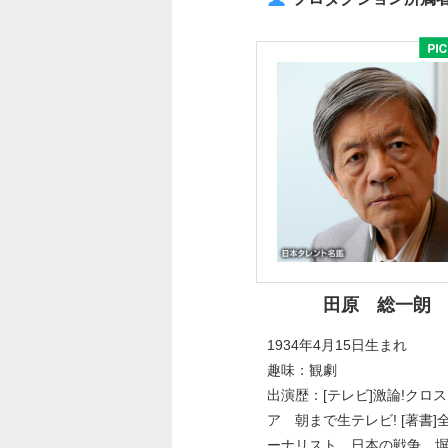
田原 総一朗
1934年4月15日生まれ
趣味：観劇
出演歴：[テレビ]激論!クロ
ア 朝まで生テレビ! [著書]
ーナリスト 日本の戦争 