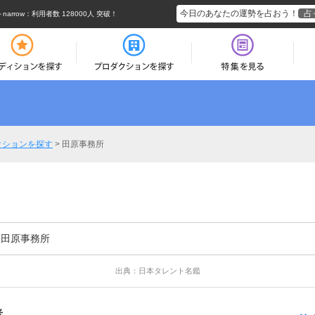
今日のあなたの運勢を占おう！
占
rrow
：利用者数 128000人 突破！
クションを探す
>
田原事務所
田原事務所
出典：日本タレント名鑑
者