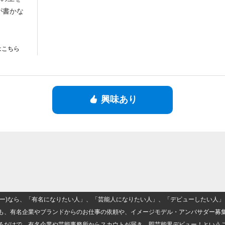
が書かな
はこちら
興味あり
(ナロー)なら、「有名になりたい人」、「芸能人になりたい人」、「デビューしたい
も、有名企業やブランドからのお仕事の依頼や、イメージモデル・アンバサダー募
るだけで、有名企業や芸能事務所からスカウトが届き、即芸能界デビュー！という