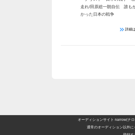
走れ/田原総一朗自伝 誰も
かった日本の戦争
詳細
オーディションサイト narrow
通常のオーディション以外に
登録す