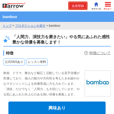
会員登録
bamboo
トップ
>
プロダクションを探す
>
bamboo
「人間力、演技力を磨きたい」やる気にあふれた感性
豊かな俳優を募集します！
特徴
特徴について
?
公式SNSあり
レッスン有料
映画、ドラマ、舞台など幅広く活動している若手俳優が
所属しており、個人の能力や方向性を考えたきめ細やか
なマネジメントによる俳優育成に力を入れています。
「演技」だけでなく「人間力」も大切にしています。や
る気にあふれた向上心のある熱い俳優を募集します。
興味あり