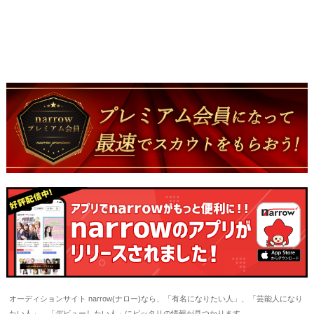
オーディションサイト narrow(ナロー)なら、「有名になりたい人」、「芸能人になり
たい人」、「デビューしたい人」にピッタリの情報が見つかります。