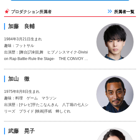
プロダクション所属者
所属者一覧
加藤 良輔
1984年3月21日生まれ
趣味：フットサル
出演歴：[舞台]刀剣乱舞 ヒプノシスマイク-Divisi
on Rap Battle-Rule the Stage- THE CONVOY S
HOW ハムレット パジャマゲーム [テレビ]ナン
バMG5 PTAグランパ2! ウルトラマンジード
加山 徹
三匹のおっさん [映画]××× KISS KISS KISS
1975年8月8日生まれ
趣味：料理 ゲーム マラソン
出演歴：[テレビ]芋たこなんきん 八丁堀の七人シ
リーズ プライド [映画]手紙 蝉しぐれ
武藤 晃子