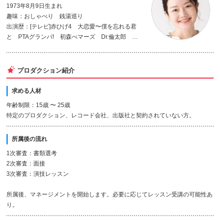
1973年8月9日生まれ
趣味：おしゃべり 銭湯巡り
出演歴：[テレビ]赤ひげ4 大恋愛〜僕を忘れる君
と PTAグランパ! 初森べマーズ Dr.倫太郎 撃
墜・3人のパイロット [舞台]夕 正義ノ嘘人 黒い
ハンカチーフ 新版・義経千本桜 けんかとにお
い デスティニー ピーターパン ヒノダン
プロダクション紹介
求める人材
年齢制限：15歳 〜 25歳
特定のプロダクション、レコード会社、出版社と契約されていない方。
所属後の流れ
1次審査：書類選考
2次審査：面接
3次審査：演技レッスン
所属後、マネージメントを開始します。必要に応じてレッスン受講の可能性あ
り。