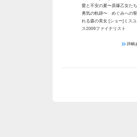
愛と不安の夏〜原爆乙女た
勇気の軌跡〜 めぐみへの
れる森の美女 [ショー]ミス
ス2009ファイナリスト
詳細