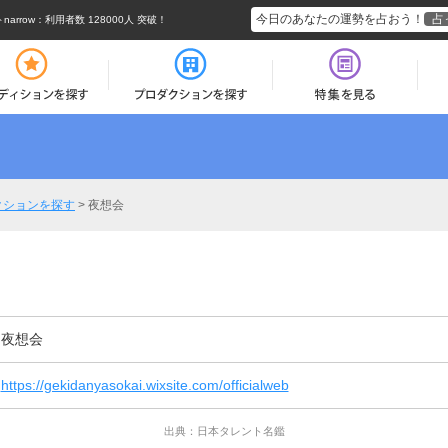
今日のあなたの運勢を占おう！
占
rrow
：利用者数 128000人 突破！
クションを探す
>
夜想会
夜想会
https://gekidanyasokai.wixsite.com/officialweb
出典：日本タレント名鑑