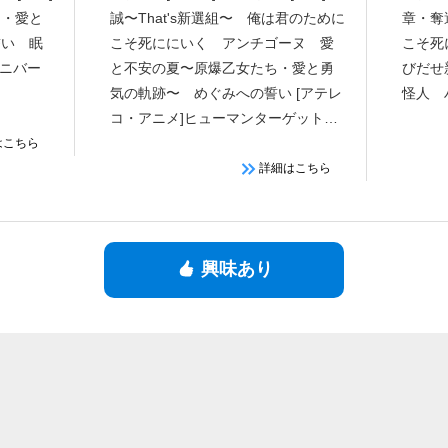
ち・愛と
誠〜That's新選組〜 俺は君のために
章・奪
誓い 眠
こそ死ににいく アンチゴーヌ 愛
こそ死
ユニバー
と不安の夏〜原爆乙女たち・愛と勇
びだせ
気の軌跡〜 めぐみへの誓い [アテレ
怪人 
コ・アニメ]ヒューマンターゲット
FBI ジャイアント [イベント]近藤勇
はこちら
と新撰組祭り
詳細はこちら
興味あり