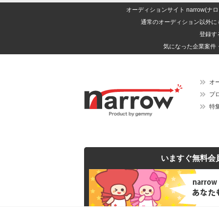
オーディションサイト narrow
通常のオーディション以外に
登録す
気になった企業案件
オ
プ
特
いますぐ無料会