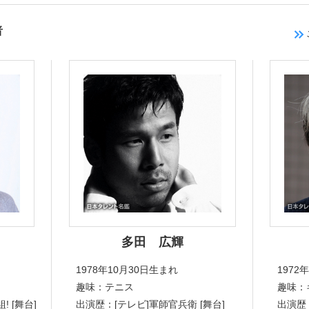
者
多田 広輝
1978年10月30日生まれ
1972
趣味：テニス
趣味：
 [舞台]
出演歴：[テレビ]軍師官兵衛 [舞台]
出演歴