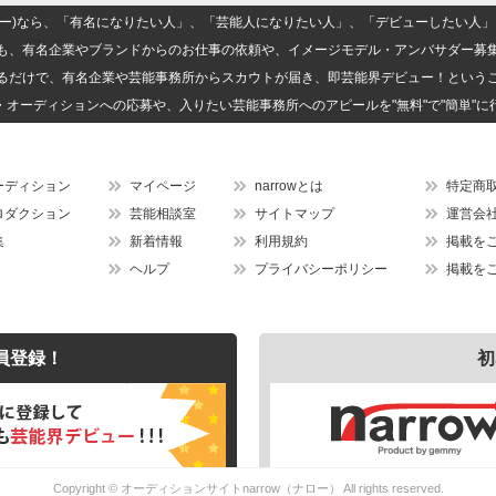
(ナロー)なら、「有名になりたい人」、「芸能人になりたい人」、「デビューしたい
も、有名企業やブランドからのお仕事の依頼や、イメージモデル・アンバサダー募
るだけで、有名企業や芸能事務所からスカウトが届き、即芸能界デビュー！という
・オーディションへの応募や、入りたい芸能事務所へのアピールを"無料"で"簡単"に
ーディション
マイページ
narrowとは
特定商
ロダクション
芸能相談室
サイトマップ
運営会
集
新着情報
利用規約
掲載を
ヘルプ
プライバシーポリシー
掲載を
員登録！
初
Copyright ©
オーディションサイトnarrow（ナロー）
All rights reserved.