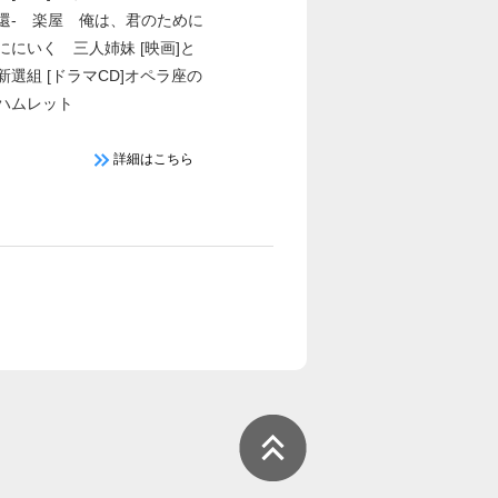
還- 楽屋 俺は、君のために
ににいく 三人姉妹 [映画]と
新選組 [ドラマCD]オペラ座の
ハムレット
詳細はこちら