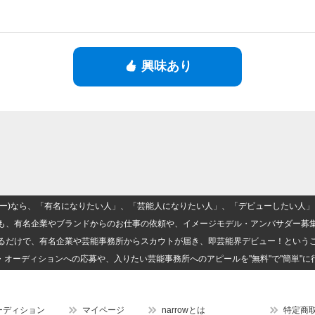
興味あり
(ナロー)なら、「有名になりたい人」、「芸能人になりたい人」、「デビューしたい
も、有名企業やブランドからのお仕事の依頼や、イメージモデル・アンバサダー募
るだけで、有名企業や芸能事務所からスカウトが届き、即芸能界デビュー！という
・オーディションへの応募や、入りたい芸能事務所へのアピールを"無料"で"簡単"に
ーディション
マイページ
narrowとは
特定商