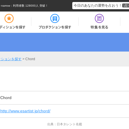
今日のあなたの運勢を占おう！
占
rrow
：利用者数 128000人 突破！
クションを探す
>
Chord
Chord
http://www.esartist.jp/chord/
出典：日本タレント名鑑