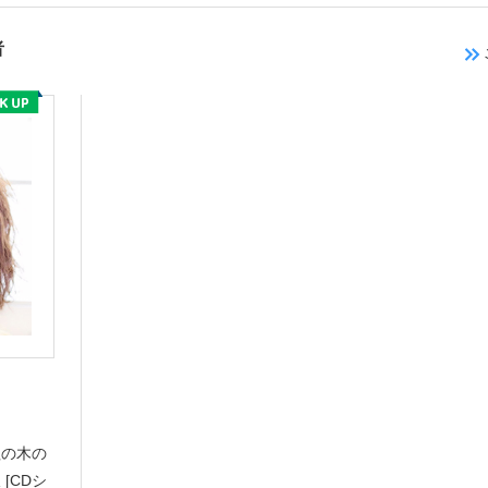
者
紅の木の
[CDシ