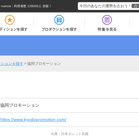
今日のあなたの運勢を占おう！
占
rrow
：利用者数 128000人 突破！
クションを探す
>
協同プロモーション
協同プロモーション
https://www.kyodopromotion.com/
出典：日本タレント名鑑