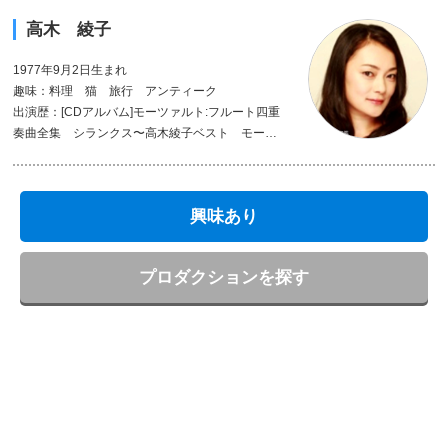
高木 綾子
1977年9月2日生まれ
趣味：料理 猫 旅行 アンティーク
出演歴：[CDアルバム]モーツァルト:フルート四重
奏曲全集 シランクス〜高木綾子ベスト モーツ
ァルト:フルート協奏曲 卒業写真〜高木綾子 play
s ユーミン on フルート シシリエンヌ〜フルート
名曲集
興味あり
プロダクションを探す