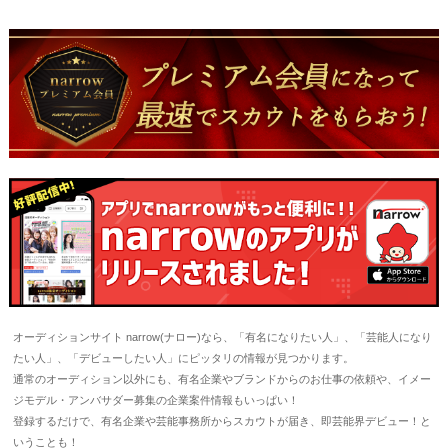
オーディションサイト narrow(ナロー)なら、「有名になりたい人」、「芸能人になり
たい人」、「デビューしたい人」にピッタリの情報が見つかります。
通常のオーディション以外にも、有名企業やブランドからのお仕事の依頼や、イメー
ジモデル・アンバサダー募集の企業案件情報もいっぱい！
登録するだけで、有名企業や芸能事務所からスカウトが届き、即芸能界デビュー！と
いうことも！