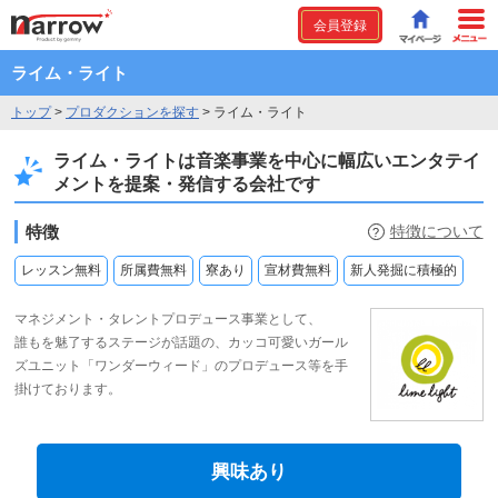
会員登録
ライム・ライト
トップ
>
プロダクションを探す
>
ライム・ライト
ライム・ライトは音楽事業を中心に幅広いエンタテイ
メントを提案・発信する会社です
特徴
特徴について
?
レッスン無料
所属費無料
寮あり
宣材費無料
新人発掘に積極的
マネジメント・タレントプロデュース事業として、
誰もを魅了するステージが話題の、カッコ可愛いガール
ズユニット「ワンダーウィード」のプロデュース等を手
掛けております。
興味あり