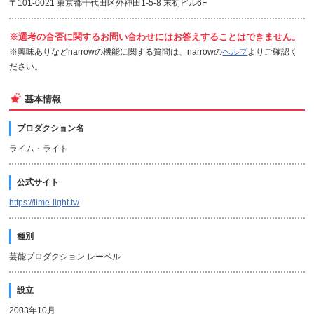
〒101-0021 東京都千代田区外神田1-5-8 末初ビル6F
※選考の合否に関するお問い合わせにはお答えすることはできません。
※興味ありなどnarrowの機能に関する質問は、narrowの
ヘルプ
よりご確認く
ださい。
基本情報
プロダクション名
ライム・ライト
公式サイト
https://lime-light.tv/
種別
芸能プロダクション,レーベル
設立
2003年10月