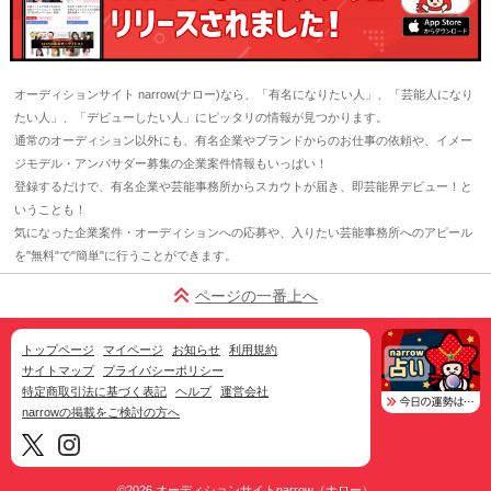
オーディションサイト narrow(ナロー)なら、「有名になりたい人」、「芸能人になり
たい人」、「デビューしたい人」にピッタリの情報が見つかります。
通常のオーディション以外にも、有名企業やブランドからのお仕事の依頼や、イメー
ジモデル・アンバサダー募集の企業案件情報もいっぱい！
登録するだけで、有名企業や芸能事務所からスカウトが届き、即芸能界デビュー！と
いうことも！
気になった企業案件・オーディションへの応募や、入りたい芸能事務所へのアピール
を"無料"で"簡単"に行うことができます。
ページの一番上へ
トップページ
マイページ
お知らせ
利用規約
サイトマップ
プライバシーポリシー
特定商取引法に基づく表記
ヘルプ
運営会社
narrowの掲載をご検討の方へ
©2026
オーディションサイトnarrow（ナロー）