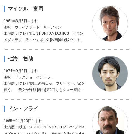
マイケル 富岡
1961年8月5日生まれ
趣味：ウェイクボード サーフィン
出演歴：[テレビ]FUN!FUN!FANTASTICS グラン
メゾン東京 天才バカボン2 [映画]劇場版ウルトラ
マンX 劇場版ミューズの鏡 [舞台]夏ノ夜ノ夢 B
UDDY グリース [CM]タレントパレット ゼビオ
七海 智哉
スポーツ 日清食品・UFO [DVD]T-Drama・秘密
屋 [WEB]ピーチゃんねる
1974年9月3日生まれ
趣味：ドッグショーハンドラー
出演歴：[テレビ]盤上の向日葵 フリーター、家を
買う。 美女か野獣 [舞台]第2回ももクロ一座特別
公演 大江戸ミュージカルCHANGE THE FUTUR
E シンデレラ・リバティー [映画]次郎長三国志
ドン・フライ
LOVEDEATH 戦国自衛隊1549 GODZILLA FINA
L WARS [DVD]秘密屋
1965年11月23日生まれ
出演歴：[映画]PUBLIC ENEMIES／Big Stan／Mia
mi Vice（以上ハリウッド） Paper Dolls／Just A