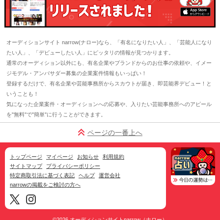
オーディションサイト narrow(ナロー)なら、「有名になりたい人」、「芸能人になり
たい人」、「デビューしたい人」にピッタリの情報が見つかります。
通常のオーディション以外にも、有名企業やブランドからのお仕事の依頼や、イメー
ジモデル・アンバサダー募集の企業案件情報もいっぱい！
登録するだけで、有名企業や芸能事務所からスカウトが届き、即芸能界デビュー！と
いうことも！
気になった企業案件・オーディションへの応募や、入りたい芸能事務所へのアピール
を"無料"で"簡単"に行うことができます。
ページの一番上へ
トップページ
マイページ
お知らせ
利用規約
サイトマップ
プライバシーポリシー
特定商取引法に基づく表記
ヘルプ
運営会社
narrowの掲載をご検討の方へ
©2026
オーディションサイトnarrow（ナロー）