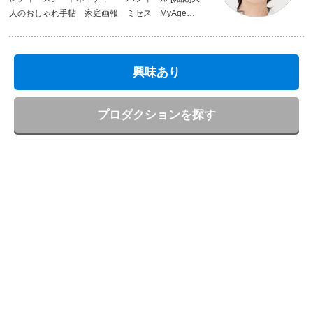
人のおしゃれ手帖 家庭画報 ミセス MyAge
毎日が発見 [スチール]マキアレイベル デルメッ
ト ミセス通販 [WEB]ハルメクおしゃれ
興味あり
プロダクションを探す