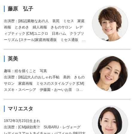
藤原 弘子
出演歴：[雑誌]素敵なあの人 装苑 ミセス 家庭
画報 ときめき 婦人画報 きものサロン レデ
ィブティック [CM]ユニクロ 日本ハム クラブツ
ーリズム [スチール]家庭画報通販 ミセス通販 高
島屋 三越伊勢丹 大丸 ライトアップ セシー
ル ベルーナ ニッセン
英美
趣味：絵を描くこと 写真
出演歴：[雑誌]大人のおしゃれ手帖 美的 きもの
サロン 家庭画報 ミセスのスタイルブック [CM]
スズキ・スペーシア 伊藤園・お〜いお茶 コカ
コーラ [スチール]ミセス通販 ユーキャン UNIQ
LO 無印良品 GU ステファニー化粧品 フィ
マリエスタ
リップモリスジャパン JR東日本
1972年3月23日生まれ
出演歴：[CM]緑効青汁 SUBARU・レヴォーグ
レディースアートネイチャー・パフィール [雑誌]大