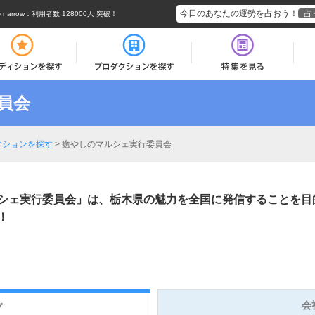
今日のあなたの運勢を占おう！
占
rrow
：利用者数 128000人 突破！
員会
クションを探す
>
癒やしのマルシェ実行委員会
シェ実行委員会」は、栃木県の魅力を全国に発信することを目
！
会
プ