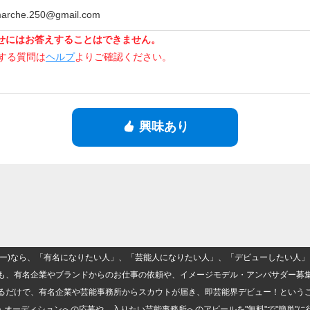
marche.250@gmail.com
せにはお答えすることはできません。
関する質問は
ヘルプ
よりご確認ください。
興味あり
(ナロー)なら、「有名になりたい人」、「芸能人になりたい人」、「デビューしたい
も、有名企業やブランドからのお仕事の依頼や、イメージモデル・アンバサダー募
るだけで、有名企業や芸能事務所からスカウトが届き、即芸能界デビュー！という
・オーディションへの応募や、入りたい芸能事務所へのアピールを"無料"で"簡単"に