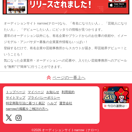
オーディションサイト narrow(ナロー)なら、「有名になりたい人」、「芸能人になり
たい人」、「デビューしたい人」にピッタリの情報が見つかります。
通常のオーディション以外にも、有名企業やブランドからのお仕事の依頼や、イメー
ジモデル・アンバサダー募集の企業案件情報もいっぱい！
登録するだけで、有名企業や芸能事務所からスカウトが届き、即芸能界デビュー！と
いうことも！
気になった企業案件・オーディションへの応募や、入りたい芸能事務所へのアピール
を"無料"で"簡単"に行うことができます。
ページの一番上へ
トップページ
マイページ
お知らせ
利用規約
サイトマップ
プライバシーポリシー
特定商取引法に基づく表記
ヘルプ
運営会社
narrowの掲載をご検討の方へ
©2026
オーディションサイトnarrow（ナロー）