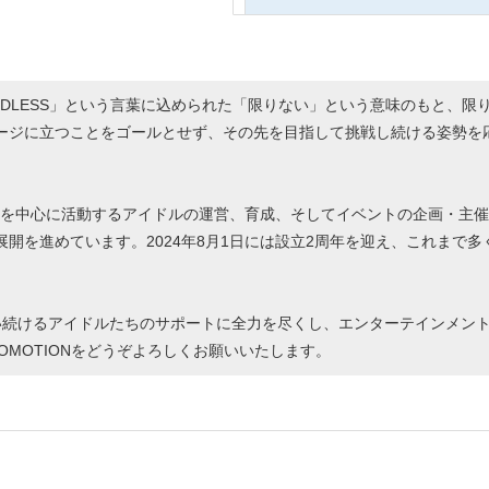
は、「ENDLESS」という言葉に込められた「限りない」という意味のもと
ージに立つことをゴールとせず、その先を目指して挑戦し続ける姿勢を
地方を中心に活動するアイドルの運営、育成、そしてイベントの企画・主催を
開を進めています。2024年8月1日には設立2周年を迎え、これまで
い続けるアイドルたちのサポートに全力を尽くし、エンターテインメン
PROMOTIONをどうぞよろしくお願いいたします。