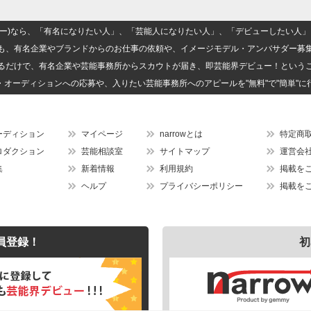
(ナロー)なら、「有名になりたい人」、「芸能人になりたい人」、「デビューしたい
も、有名企業やブランドからのお仕事の依頼や、イメージモデル・アンバサダー募
るだけで、有名企業や芸能事務所からスカウトが届き、即芸能界デビュー！という
・オーディションへの応募や、入りたい芸能事務所へのアピールを"無料"で"簡単"に
ーディション
マイページ
narrowとは
特定商
ロダクション
芸能相談室
サイトマップ
運営会
集
新着情報
利用規約
掲載を
ヘルプ
プライバシーポリシー
掲載を
員登録！
初