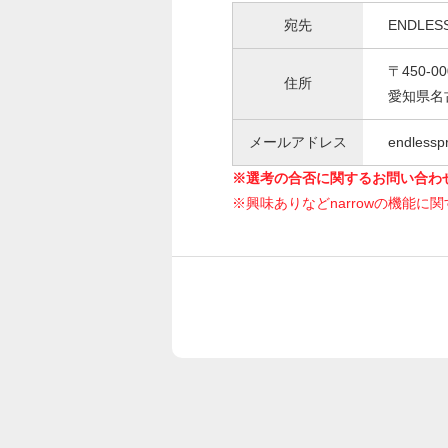
宛先
ENDLES
〒450-00
住所
愛知県名古
メールアドレス
endlessp
※選考の合否に関するお問い合わ
※興味ありなどnarrowの機能に