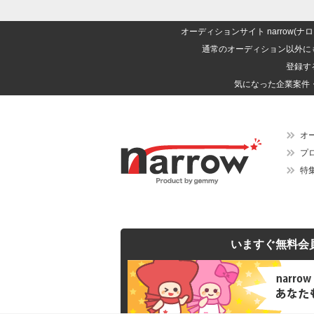
オーディションサイト narrow
通常のオーディション以外に
登録す
気になった企業案件
オ
プ
特
いますぐ無料会