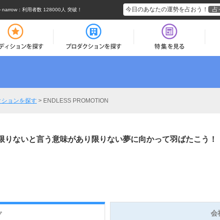
今日のあなたの運勢を占おう！
占
rrow
：利用者数 128000人 突破！
クションを探す
>
ENDLESS PROMOTION
には限りないと言う意味があり限りない夢に向かって羽ばたこう！
会
プ