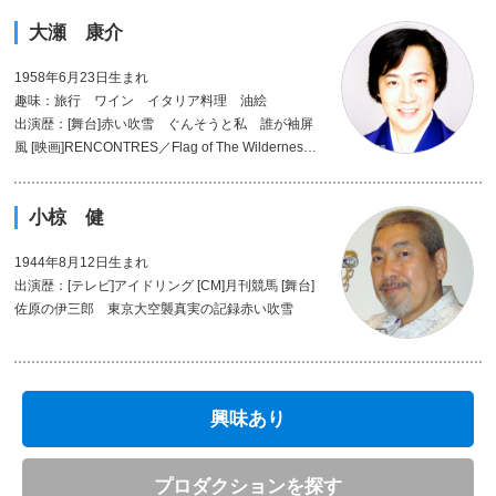
大瀬 康介
1958年6月23日生まれ
趣味：旅行 ワイン イタリア料理 油絵
出演歴：[舞台]赤い吹雪 ぐんそうと私 誰が袖屏
風 [映画]RENCONTRES／Flag of The Wilderness
／roots [テレビ]モーニングバード Nスタ イブニ
ング5 [CM]FESTIVAL INTERNATIONAL DU COUR
小椋 健
T METRAGE [講演]国際金融市場と世界経済 スピ
リチュアルなお話し
1944年8月12日生まれ
出演歴：[テレビ]アイドリング [CM]月刊競馬 [舞台]
佐原の伊三郎 東京大空襲真実の記録赤い吹雪
興味あり
プロダクションを探す