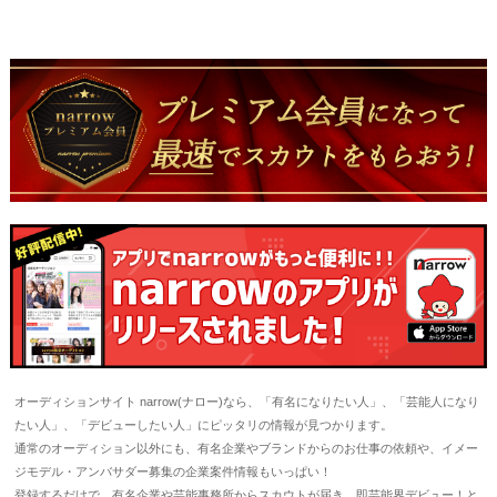
オーディションサイト narrow(ナロー)なら、「有名になりたい人」、「芸能人になり
たい人」、「デビューしたい人」にピッタリの情報が見つかります。
通常のオーディション以外にも、有名企業やブランドからのお仕事の依頼や、イメー
ジモデル・アンバサダー募集の企業案件情報もいっぱい！
登録するだけで、有名企業や芸能事務所からスカウトが届き、即芸能界デビュー！と