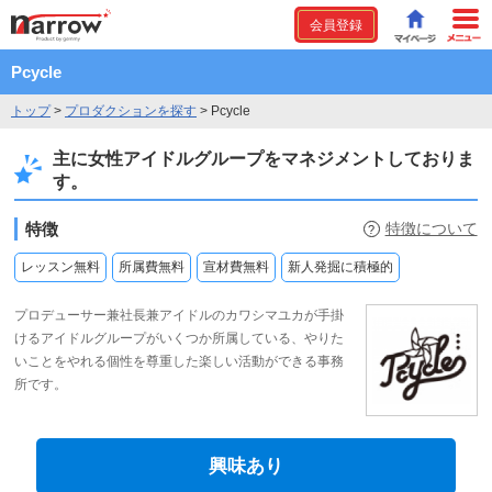
会員登録
Pcycle
トップ
>
プロダクションを探す
>
Pcycle
主に女性アイドルグループをマネジメントしておりま
す。
特徴
特徴について
?
レッスン無料
所属費無料
宣材費無料
新人発掘に積極的
プロデューサー兼社長兼アイドルのカワシマユカが手掛
けるアイドルグループがいくつか所属している、やりた
いことをやれる個性を尊重した楽しい活動ができる事務
所です。
興味あり