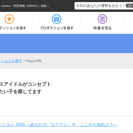
今日のあなたの運勢を占おう！
占
rrow
：利用者数 128000人 突破！
クションを探す
>
Hug＆Me
スアイドルがコンセプト
たい子を探してます
ディション 2025 ―あなたの「なりたい」を、ここから始めよう―