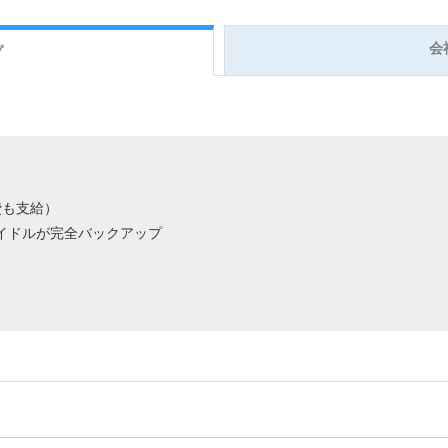
会
プ
費も支給）
イドルが完全バックアップ