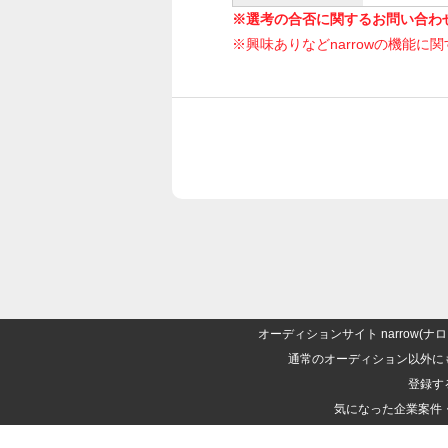
※選考の合否に関するお問い合わ
※興味ありなどnarrowの機能に
オーディションサイト narrow
通常のオーディション以外に
登録す
気になった企業案件