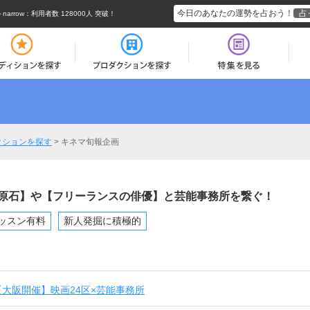
今日のあなたの運勢を占おう！
占
rrow
：利用者数 128000人 突破！
クションを探す
>
キネマ旬報企画
原石】や【フリーランスの俳優】と芸能事務所を繋ぐ！
ッスン有料
新人発掘に積極的
大阪開催】映画24区×芸能事務所