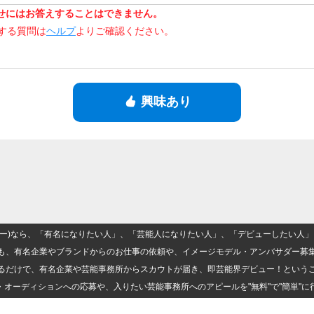
せにはお答えすることはできません。
関する質問は
ヘルプ
よりご確認ください。
興味あり
(ナロー)なら、「有名になりたい人」、「芸能人になりたい人」、「デビューしたい
も、有名企業やブランドからのお仕事の依頼や、イメージモデル・アンバサダー募
るだけで、有名企業や芸能事務所からスカウトが届き、即芸能界デビュー！という
・オーディションへの応募や、入りたい芸能事務所へのアピールを"無料"で"簡単"に