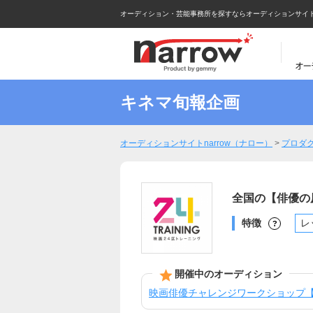
オーディション・芸能事務所を探すならオーディションサイトna
キネマ旬報企画
オーディションサイトnarrow（ナロー）
>
プロダ
全国の【俳優の
特徴
レ
?
開催中のオーディション
映画俳優チャレンジワークショップ【