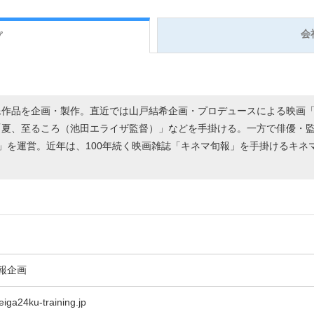
会
プ
像作品を企画・製作。直近では山戸結希企画・プロデュースによる映画「
「夏、至るころ（池田エライザ監督）」などを手掛ける。一方で俳優・
グ」を運営。近年は、100年続く映画雑誌「キネマ旬報」を手掛けるキネ
報企画
iga24ku-training.jp