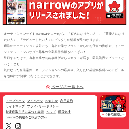
オーディションサイト narrow(ナロー)なら、「有名になりたい人」、「芸能人になり
たい人」、「デビューしたい人」にピッタリの情報が見つかります。
通常のオーディション以外にも、有名企業やブランドからのお仕事の依頼や、イメー
ジモデル・アンバサダー募集の企業案件情報もいっぱい！
登録するだけで、有名企業や芸能事務所からスカウトが届き、即芸能界デビュー！と
いうことも！
気になった企業案件・オーディションへの応募や、入りたい芸能事務所へのアピール
を"無料"で"簡単"に行うことができます。
ページの一番上へ
トップページ
マイページ
お知らせ
利用規約
サイトマップ
プライバシーポリシー
特定商取引法に基づく表記
ヘルプ
運営会社
narrowの掲載をご検討の方へ